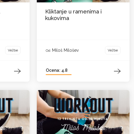
a
Kliktanje u ramenima i
kukovima
Miloš Milošev
Vežbe
Vežbe
Od:
Ocena: 4.8