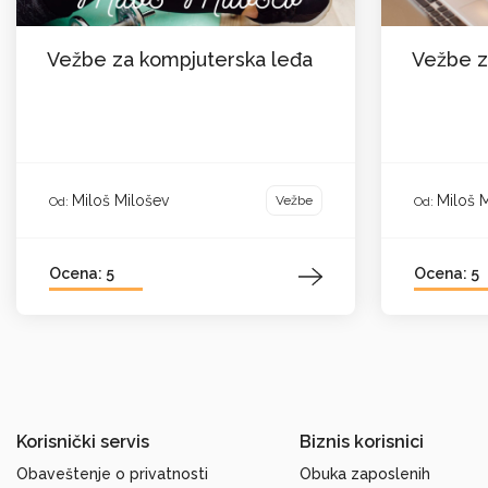
Vežbe za kompjuterska leđa
Vežbe z
Miloš Milošev
Miloš 
Vežbe
Od:
Od:
Ocena: 5
Ocena: 5
Korisnički servis
Biznis korisnici
Obaveštenje o privatnosti
Obuka zaposlenih