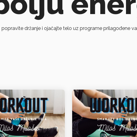
bolju ener
, popravite držanje i ojačajte telo uz programe prilagođene 