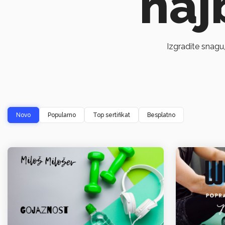
naj
Izgradite snagu
Novo
Popularno
Top sertifikat
Besplatno