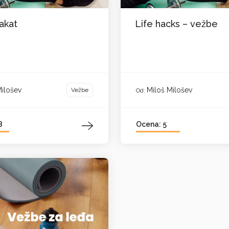
lakat
Life hacks – vežbe
Milošev
Miloš Milošev
Vežbe
Od:
8
Ocena: 5