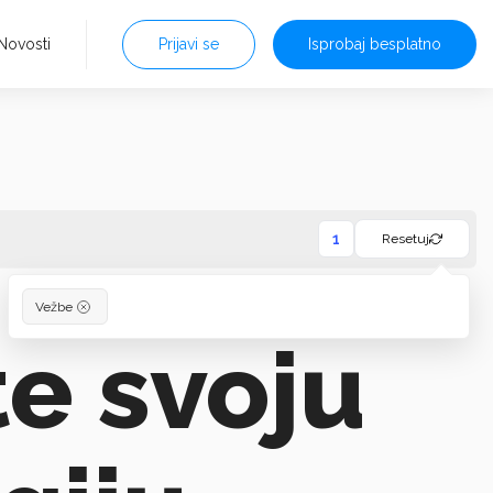
Novosti
Prijavi se
Isprobaj besplatno
1
Resetuj
Vežbe
e svoju