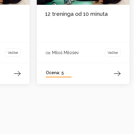
12 treninga od 10 minuta
Miloš Milošev
Vežbe
Vežbe
Od:
Ocena: 5