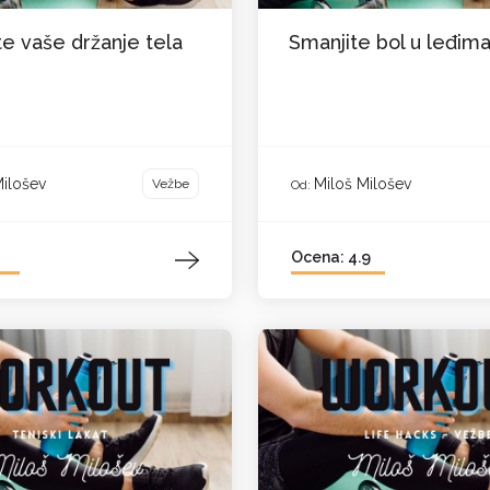
e vaše držanje tela
Smanjite bol u leđim
Milošev
Miloš Milošev
Vežbe
Od:
Ocena: 4.9