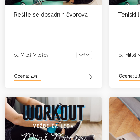
Rešite se dosadnih čvorova
Teniski 
Miloš Milošev
Miloš 
Vežbe
Od:
Od:
Ocena: 4.9
Ocena: 4.