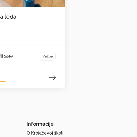
a leđa
Milošev
Vežbe
Informacije
O Krojačevoj školi