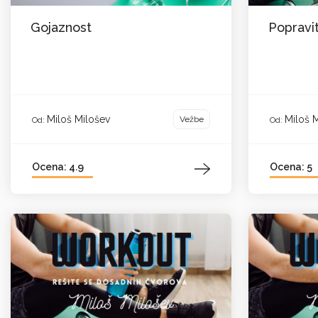
Gojaznost
Popravit
Miloš Milošev
Miloš 
Vežbe
Od:
Od:
Ocena: 4.9
Ocena: 5