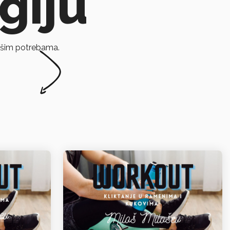
giju
vašim potrebama.