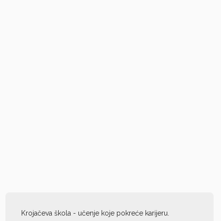
Krojačeva škola - učenje koje pokreće karijeru.