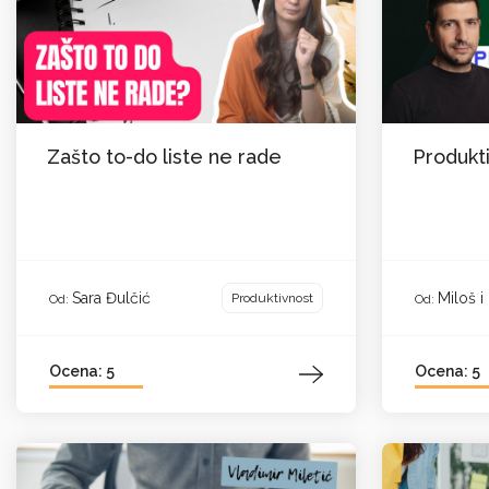
Zašto to-do liste ne rade
Produkt
Sara Đulčić
Miloš 
Produktivnost
Od:
Od:
Ocena: 5
Ocena: 5