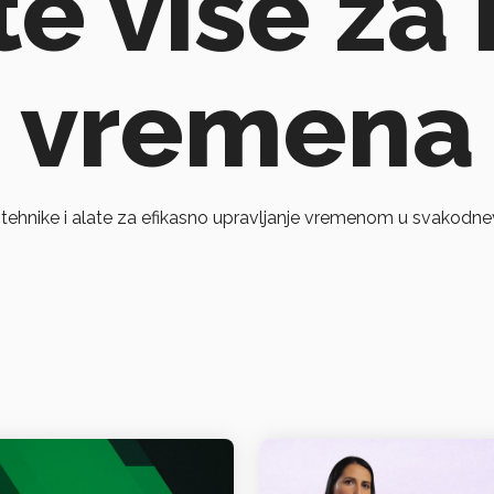
te više za
vremena
 tehnike i alate za efikasno upravljanje vremenom u svakodn