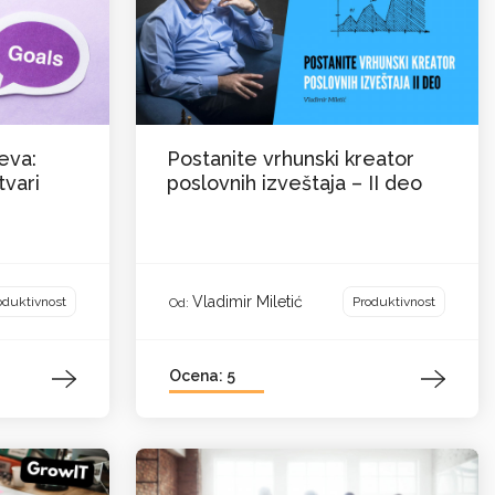
eva:
Postanite vrhunski kreator
tvari
poslovnih izveštaja – II deo
Vladimir Miletić
oduktivnost
Produktivnost
Od:
Ocena: 5