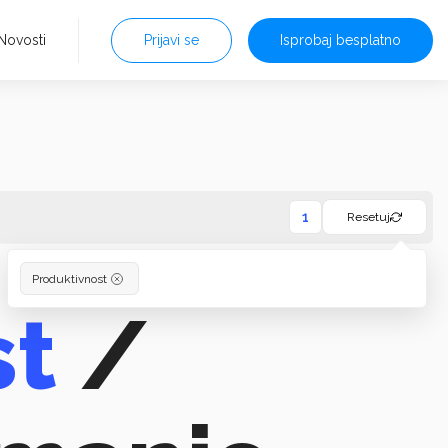
Novosti
Prijavi se
Isprobaj besplatno
1
Resetuj
Produktivnost
st
/