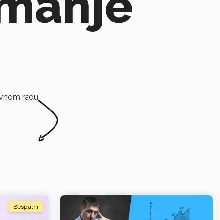
 manje
evnom radu.
Besplatni