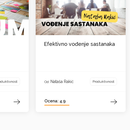
Efektivno vođenje sastanaka
Nataša Rakić
oduktivnost
Produktivnost
Od:
Ocena: 4.9