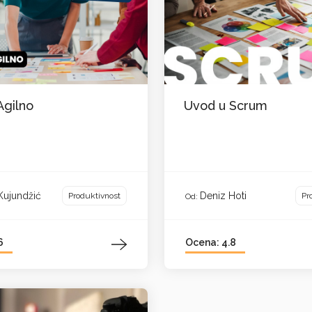
Agilno
Uvod u Scrum
Kujundžić
Deniz Hoti
Produktivnost
Pr
Od:
6
Ocena: 4.8