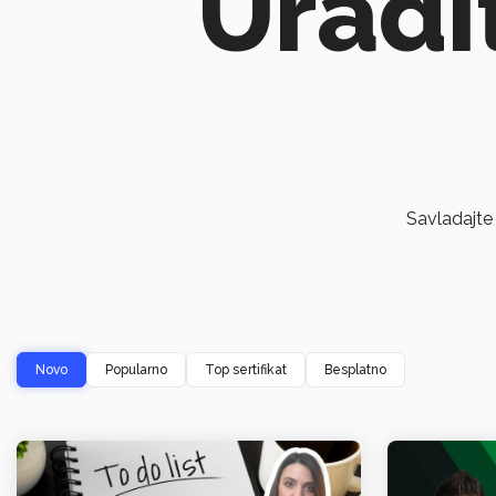
Uradi
Savladajte
Novo
Popularno
Top sertifikat
Besplatno