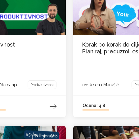
ivnost
Korak po korak do cilj
Planiraj, preduzmi, os
i Nemanja
Jelena Marušić
Produktivnost
Pr
Od:
Ocena: 4.8