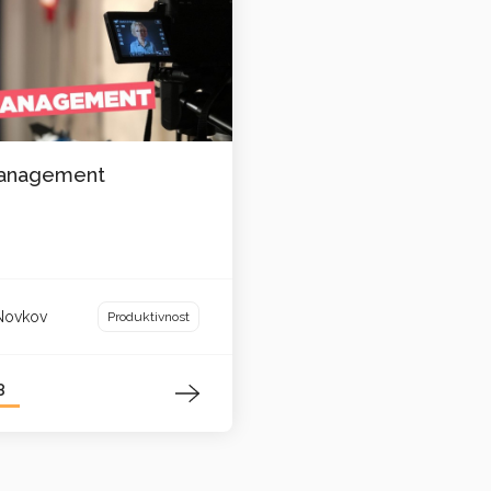
anagement
 Novkov
Produktivnost
8