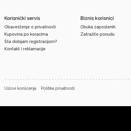
Korisnički servis
Biznis korisnici
Obaveštenje o privatnosti
Obuka zaposlenih
Kupovina po koracima
Zatražite ponudu
Šta dobijam registracijom?
Kontakt i reklamacije
Uslovi korišćenja
Politika privatnosti