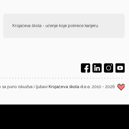
Krojačeva škola - učenje koje pokreće karijeru.
 sa puno iskustva i ljubavi
Krojačeva škola d.o.o.
2010 - 2026