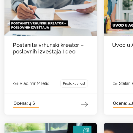
Postanite vrhunski kreator –
Uvod u 
poslovnih izveštaja I deo
Vladimir Miletić
Stefan 
Produktivnost
Od:
Od:
Ocena: 4.6
Ocena: 4.