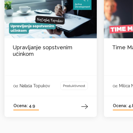
Upravljanje sopstvenim
Time M
učinkom
Nataša Topukov
Milica
Produktivnost
Od:
Od:
Ocena: 4.9
Ocena: 4.