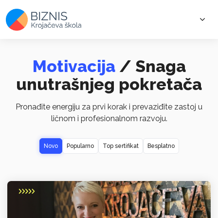
Motivacija
/ Snaga
unutrašnjeg pokretača
Pronađite energiju za prvi korak i prevaziđite zastoj u
ličnom i profesionalnom razvoju.
Novo
Popularno
Top sertifikat
Besplatno