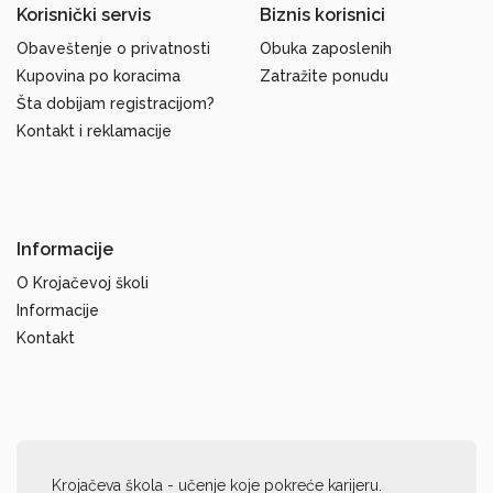
Korisnički servis
Biznis korisnici
Obaveštenje o privatnosti
Obuka zaposlenih
Kupovina po koracima
Zatražite ponudu
Šta dobijam registracijom?
Kontakt i reklamacije
Informacije
O Krojačevoj školi
Informacije
Kontakt
Krojačeva škola - učenje koje pokreće karijeru.