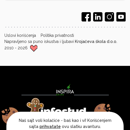
Uslovi korišćenja
Politika privatnosti
Napravljeno sa puno iskustva i ljubavi
Krojačeva škola d.o.o.
2010 - 2026
Naš sajt voli kolačiće - baš kao i vi! Korišćenjem
sajta
prihvatate
ovu slatku avanturu.