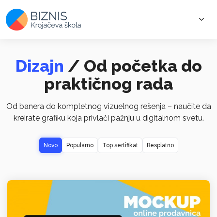
Dizajn
/ Od početka do
praktičnog rada
Od banera do kompletnog vizuelnog rešenja – naučite da
kreirate grafiku koja privlači pažnju u digitalnom svetu.
Novo
Popularno
Top sertifikat
Besplatno