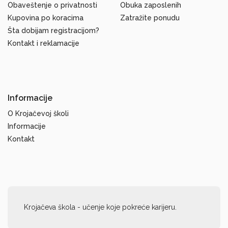
Obaveštenje o privatnosti
Obuka zaposlenih
Kupovina po koracima
Zatražite ponudu
Šta dobijam registracijom?
Kontakt i reklamacije
Informacije
O Krojačevoj školi
Informacije
Kontakt
Krojačeva škola - učenje koje pokreće karijeru.