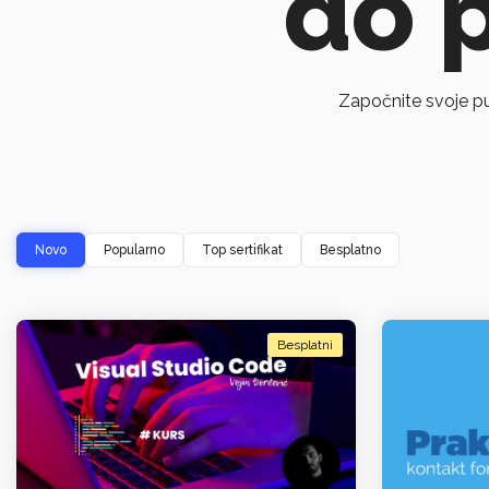
do 
Započnite svoje put
Novo
Popularno
Top sertifikat
Besplatno
Besplatni