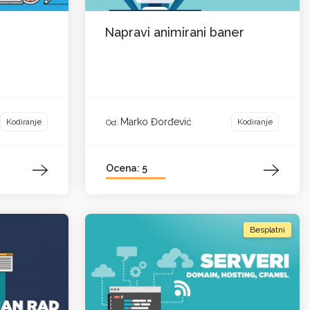
Napravi animirani baner
Marko Đorđević
Kodiranje
Kodiranje
Od:
Ocena: 5
Besplatni