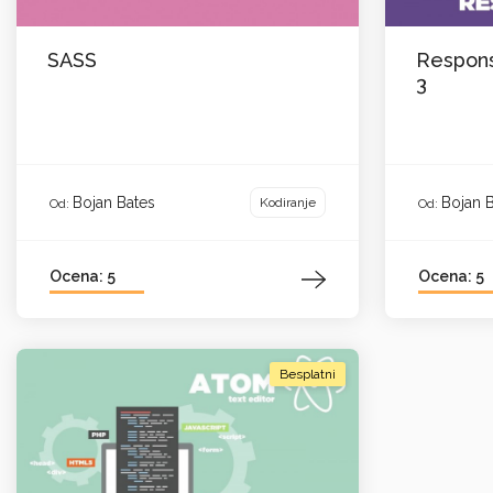
SASS
Responsi
3
Bojan Bates
Bojan 
Kodiranje
Od:
Od:
Ocena: 5
Ocena: 5
Besplatni