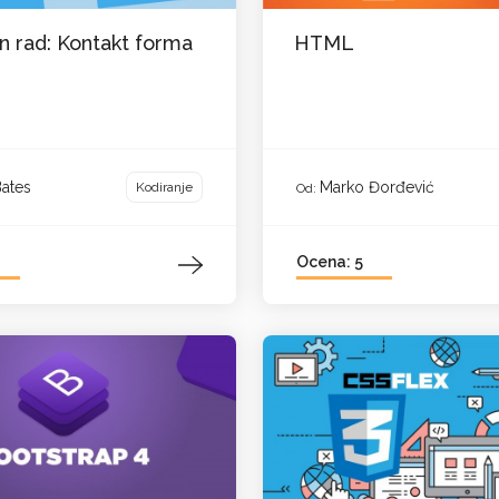
n rad: Kontakt forma
HTML
Bates
Marko Đorđević
Kodiranje
Od:
Ocena: 5