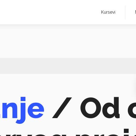
Kursevi
nje
/ Od 