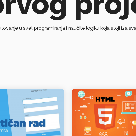
prvog proj
ovanje u svet programiranja i naučite logiku koja stoji iza svake