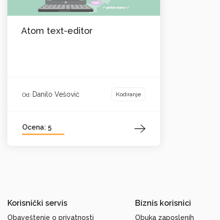
Atom text-editor
Danilo Vešović
Kodiranje
Od:
Ocena: 5
Korisnički servis
Biznis korisnici
Obaveštenje o privatnosti
Obuka zaposlenih