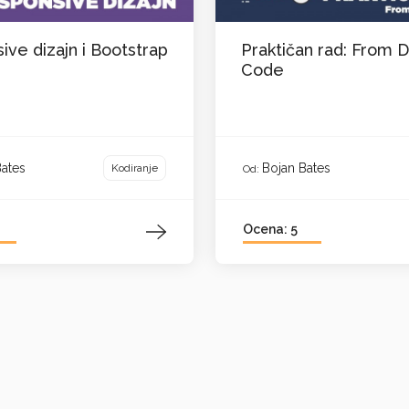
ve dizajn i Bootstrap
Praktičan rad: From D
Code
Bates
Bojan Bates
Kodiranje
Od:
Ocena: 5