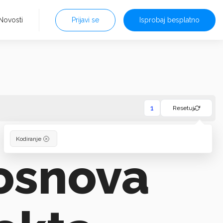
Novosti
Prijavi se
Isprobaj besplatno
1
Resetuj
Kodiranje
osnova