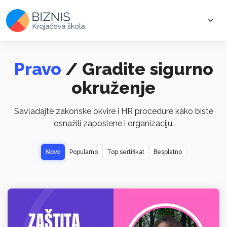
Pravo
/ Gradite sigurno
okruženje
Savladajte zakonske okvire i HR procedure kako biste
osnažili zaposlene i organizaciju.
Novo
Popularno
Top sertifikat
Besplatno