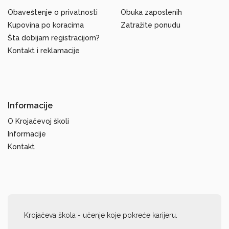
Obaveštenje o privatnosti
Obuka zaposlenih
Kupovina po koracima
Zatražite ponudu
Šta dobijam registracijom?
Kontakt i reklamacije
Informacije
O Krojačevoj školi
Informacije
Kontakt
Krojačeva škola - učenje koje pokreće karijeru.