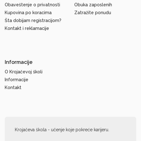
Obaveštenje o privatnosti
Obuka zaposlenih
Kupovina po koracima
Zatražite ponudu
Šta dobijam registracijom?
Kontakt i reklamacije
Informacije
O Krojačevoj školi
Informacije
Kontakt
Krojačeva škola - učenje koje pokreće karijeru.