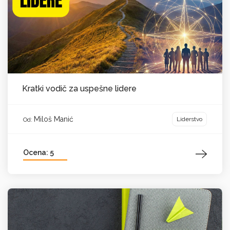
Kratki vodič za uspešne lidere
Miloš Manić
Liderstvo
Od:
Ocena: 5