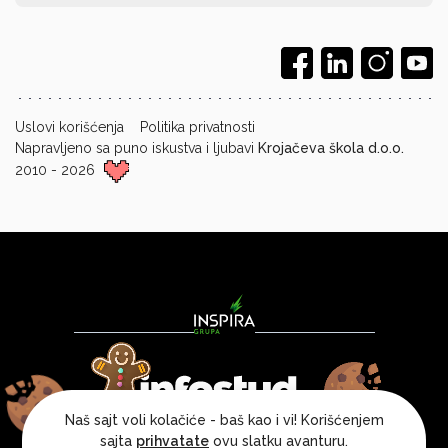
Uslovi korišćenja
Politika privatnosti
Napravljeno sa puno iskustva i ljubavi
Krojačeva škola d.o.o.
2010 - 2026
Naš sajt voli kolačiće - baš kao i vi! Korišćenjem
sajta
prihvatate
ovu slatku avanturu.