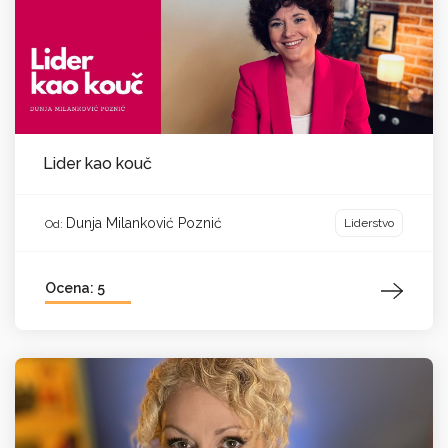
Lider kao kouč
Dunja Milanković Poznić
Liderstvo
Od:
Ocena: 5