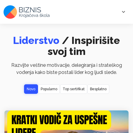
Liderstvo
/ Inspirišite
svoj tim
Razvijte veštine motivacije, delegiranja i strateškog
vođenja kako biste postali lider kog ljudi slede.
Novo
Popularno
Top sertifikat
Besplatno