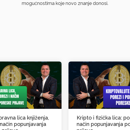
mogućnostima koje novo znanje donosi.
pravna lica knjiženja,
Kripto i fizička lica: po
 način popunjavanja
način popunjavanja p