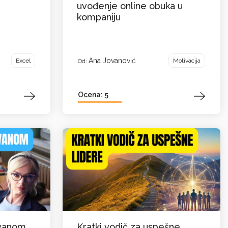
uvođenje online obuka u
kompaniju
Ana Jovanović
Excel
Motivacija
Od:
Ocena: 5
ovanom
Kratki vodič za uspešne