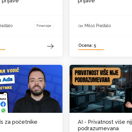
 prijave
prijave
raštalo
Miloš Praštalo
Finansije
Od:
Ocena: 5
s za početnike
AI - Privatnost više ni
podrazumevana