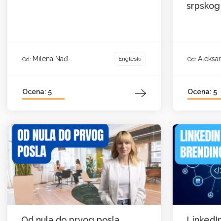
srpskog 
Milena Nađ
Aleksan
Engleski
Od:
Od:
Ocena: 5
Ocena: 5
Od nula do prvog posla
LinkedIn