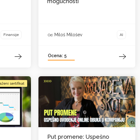
mogućnosti
Miloš Milošev
Finansije
AI
Od:
Ocena: 5
aženi sertifikat
Put promene: Uspešno