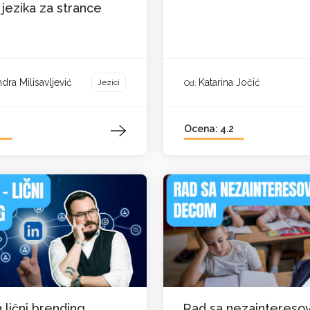
jezika za strance
dra Milisavljević
Katarina Jočić
Jezici
Od:
Ocena: 4.2
 lični brending
Rad sa nezainteres