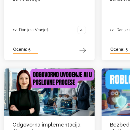
Danijela Vranješ
Danijel
AI
Od:
Od:
Ocena: 5
Ocena: 5
Odgovorna implementacija
Bezbedn