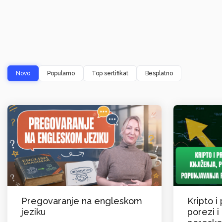
Novo
Popularno
Top sertifikat
Besplatno
Pregovaranje na engleskom
Kripto i 
jeziku
porezi i