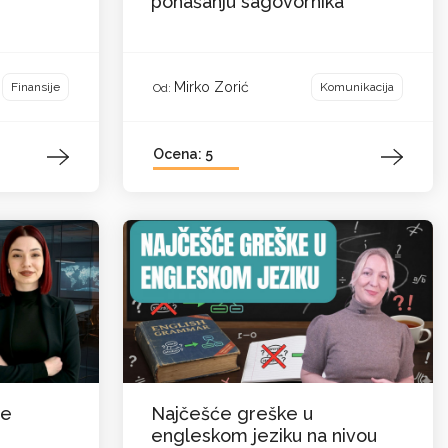
ponašanju sagovornika
Mirko Zorić
Finansije
Komunikacija
Od:
Ocena: 5
je
Najčešće greške u
engleskom jeziku na nivou