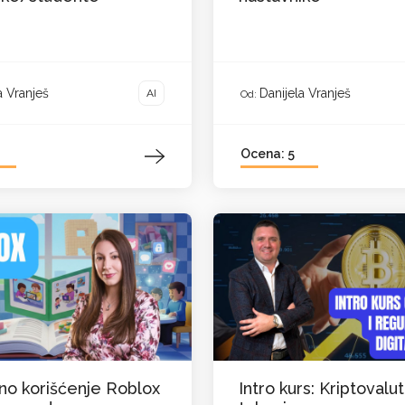
a Vranješ
Danijela Vranješ
AI
Od:
Ocena: 5
o korišćenje Roblox
Intro kurs: Kriptovalut