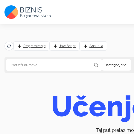
Programiranje
JavaScript
Analitika
Kategorije
Učen
Taj put prelazim