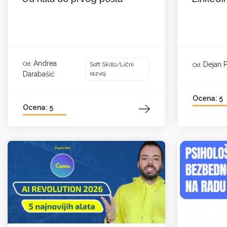
Andrea
Dejan P
Od:
Soft Skills/Lični
Od:
Darabašić
razvoj
Ocena: 5
Ocena: 5