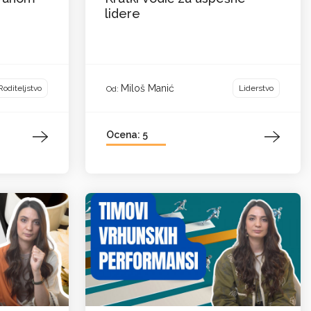
lidere
Miloš Manić
Roditeljstvo
Liderstvo
Od:
Ocena: 5