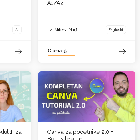
A1/A2
Milena Nađ
AI
Engleski
Od:
Ocena: 5
dul 1: za
Canva za početnike 2.0 +
Bonus lekcije