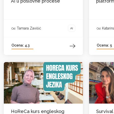
AI u poslovne procese
platfor
Tamara Zavišić
Katarin
AI
Od:
Od:
Ocena: 4.3
Ocena: 5
HoReCa kurs engleskog
Survival