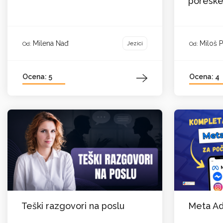
poreske
Milena Nađ
Miloš P
Jezici
Od:
Od:
Ocena: 5
Ocena: 4
Teški razgovori na poslu
Meta Ad