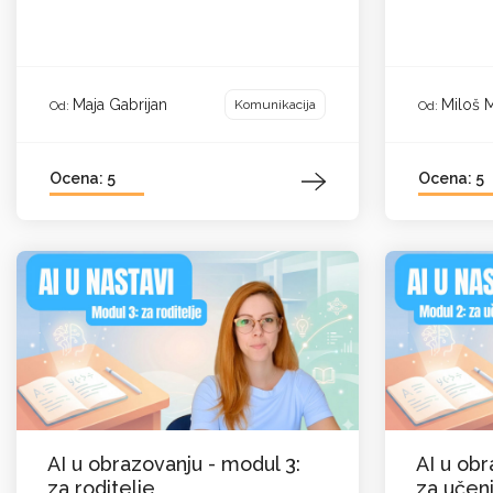
Maja Gabrijan
Miloš 
Komunikacija
Od:
Od:
Ocena: 5
Ocena: 5
AI u obrazovanju - modul 3:
AI u obr
za roditelje
za učen