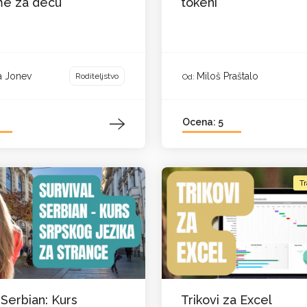
me za decu
tokeni
a Jonev
Miloš Praštalo
Roditeljstvo
Od:
Ocena: 5
Tr
 Serbian: Kurs
Trikovi za Excel