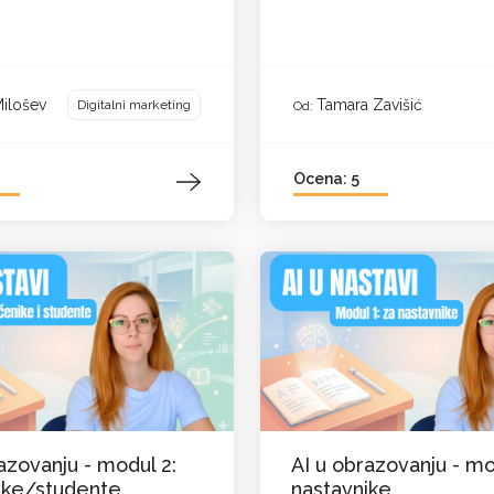
Milošev
Tamara Zavišić
Digitalni marketing
Od:
Ocena: 5
azovanju - modul 2:
AI u obrazovanju - mo
ike/studente
nastavnike