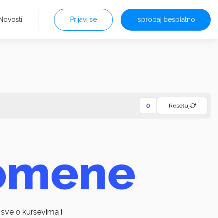
Novosti
Prijavi se
Isprobaj besplatno
0
Resetuj
omene
sve o kursevima i