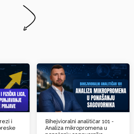
rezi i
Bihejvioralni analitičar 101 -
oreske
Analiza mikropromena u