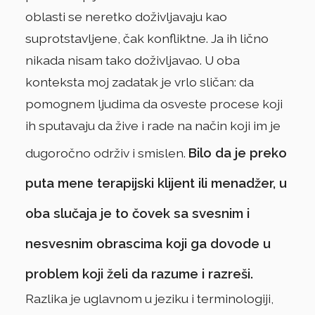
oblasti se neretko doživljavaju kao
suprotstavljene, čak konfliktne. Ja ih lično
nikada nisam tako doživljavao. U oba
konteksta moj zadatak je vrlo sličan: da
pomognem ljudima da osveste procese koji
ih sputavaju da žive i rade na način koji im je
Bilo da je preko
dugoročno održiv i smislen.
puta mene terapijski klijent ili menadžer, u
oba slučaja je to čovek sa svesnim i
nesvesnim obrascima koji ga dovode u
problem koji želi da razume i razreši.
Razlika je uglavnom u jeziku i terminologiji,