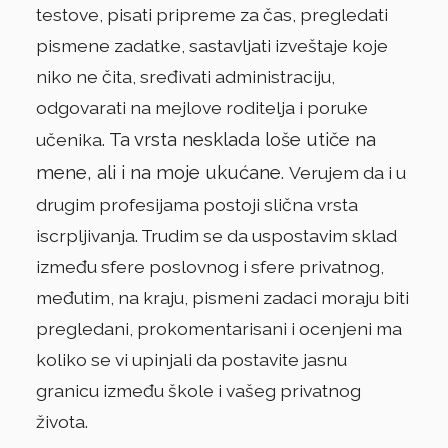
testove, pisati pripreme za čas, pregledati
pismene zadatke, sastavljati izveštaje koje
niko ne čita, sređivati administraciju,
odgovarati na mejlove roditelja i poruke
Ta vrsta nesklada loše utiče na
učenika.
mene, ali i na moje ukućane.
Verujem da i u
drugim profesijama postoji slična vrsta
iscrpljivanja. Trudim se da uspostavim sklad
između sfere poslovnog i sfere privatnog,
međutim, na kraju, pismeni zadaci moraju biti
pregledani, prokomentarisani i ocenjeni ma
koliko se vi upinjali da postavite jasnu
granicu između škole i vašeg privatnog
života.