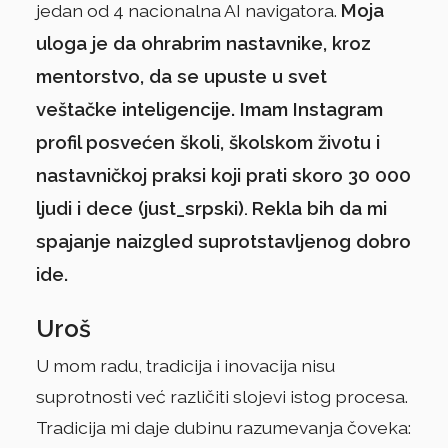
Moja
jedan od 4 nacionalna AI navigatora.
uloga je da ohrabrim nastavnike, kroz
mentorstvo, da se upuste u svet
veštačke inteligencije. Imam Instagram
profil posvećen školi, školskom životu i
nastavničkoj praksi koji prati skoro 30 000
ljudi i dece (just_srpski)
Rekla bih da mi
.
spajanje naizgled suprotstavljenog dobro
ide.
Uroš
U mom radu, tradicija i inovacija nisu
suprotnosti već različiti slojevi istog procesa.
Tradicija mi daje dubinu razumevanja čoveka: