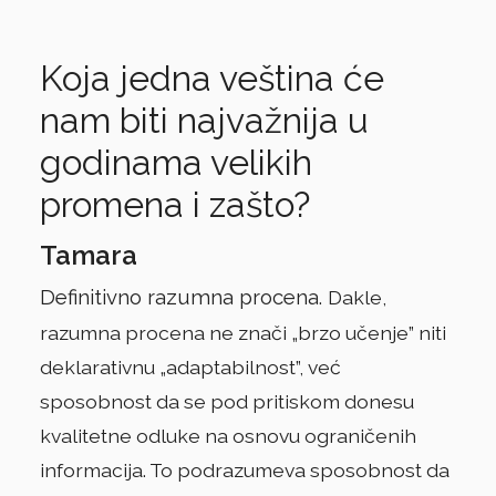
Koja jedna veština će
nam biti najvažnija u
godinama velikih
promena i zašto?
Tamara
Definitivno razumna procena.
Dakle,
razumna procena ne znači „brzo učenje” niti
deklarativnu „adaptabilnost”, već
sposobnost da se pod pritiskom donesu
kvalitetne odluke na osnovu ograničenih
informacija. To podrazumeva sposobnost da