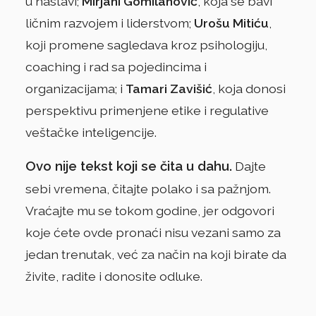
u nastavi;
Mirjani Gomilanović
, koja se bavi
ličnim razvojem i liderstvom;
Urošu Mitiću
,
koji promene sagledava kroz psihologiju,
coaching i rad sa pojedincima i
organizacijama; i
Tamari Zavišić
, koja donosi
perspektivu primenjene etike i regulative
veštačke inteligencije.
Ovo nije tekst koji se čita u dahu.
Dajte
sebi vremena, čitajte polako i sa pažnjom.
Vraćajte mu se tokom godine, jer odgovori
koje ćete ovde pronaći nisu vezani samo za
jedan trenutak, već za način na koji birate da
živite, radite i donosite odluke.