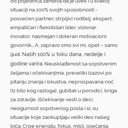
od pojedinca zahteva da je uvek i u svakoj
situaciji na 100% svojih sposobnosti -
posvećen partner, strpljivi roditelj, ekspert,
empatičan i fleksibilan lider, vizionar,
inovator, nasmejan i doteran motivacioni
govornik... A, zapravo smo svi mi, opet – samo
Naših 100% u toku dana, nedelje i
ljudi.
godine varira.
Neusklađenost sa sopstvenim
željama i očekivanjima, preveliki izazovi po
pitanju znanja i iskustva, neprospavana noć
(iz bilo kog razloga), gubitak u porodici, briga
za zdravlje, iščekivanje vesti o deci,
nesigurnost sopstvenog posla i sl. su
situacije koje zaokupljaju veliki deo našeg
bića. Crpe energiju, fokus, misli, osećanja.