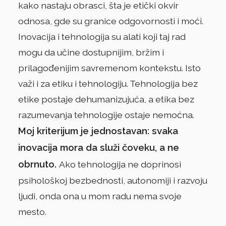
kako nastaju obrasci, šta je etički okvir
odnosa, gde su granice odgovornosti i moći.
Inovacija i tehnologija su alati koji taj rad
mogu da učine dostupnijim, bržim i
prilagođenijim savremenom kontekstu. Isto
važi i za etiku i tehnologiju. Tehnologija bez
etike postaje dehumanizujuća, a etika bez
razumevanja tehnologije ostaje nemoćna.
Moj kriterijum je jednostavan: svaka
inovacija mora da služi čoveku, a ne
obrnuto.
Ako tehnologija ne doprinosi
psihološkoj bezbednosti, autonomiji i razvoju
ljudi, onda ona u mom radu nema svoje
mesto.