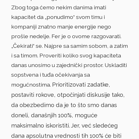
Zbog toga ćemo nekim danima imati
kapacitet da „ponudimo“ svom timu i
kompaniji znatno manje energije nego
prošle nedelje. Fer je o ovome razgovarati.
„Čekirati“ se. Najpre sa samim sobom, a zatim
i sa timom. Proveriti koliko svog kapaciteta
danas unosimo u zajednički prostor. Uskladiti
sopstvena i tuđa očekivanja sa
Prioritizovati zadatke,
mogućnostima.
postaviti rokove, otpočinjati diskusije tako,
da obezbedimo da je to što smo danas
doneli, današnjih 100%, moguće
maksimalno iskoristiti. Jer, već sledećeg
dana apsolutna vrednosti tih 100% će biti