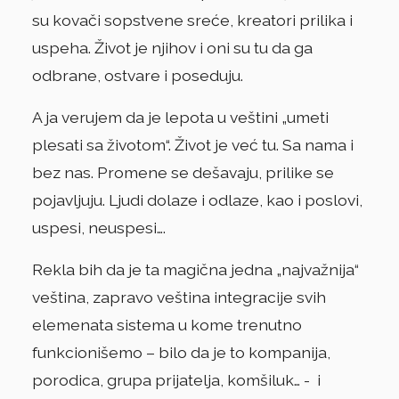
su kovači sopstvene sreće, kreatori prilika i
uspeha. Život je njihov i oni su tu da ga
odbrane, ostvare i poseduju.
A ja verujem da je lepota u veštini „umeti
plesati sa životom“. Život je već tu. Sa nama i
bez nas. Promene se dešavaju, prilike se
pojavljuju. Ljudi dolaze i odlaze, kao i poslovi,
uspesi, neuspesi….
Rekla bih da je ta magična jedna „najvažnija“
veština, zapravo veština integracije svih
elemenata sistema u kome trenutno
funkcionišemo – bilo da je to kompanija,
porodica, grupa prijatelja, komšiluk… - i