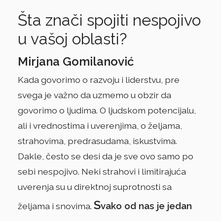
Šta znači spojiti nespojivo
u vašoj oblasti?
Mirjana Gomilanović
Kada govorimo o razvoju i liderstvu, pre
svega je važno da uzmemo u obzir da
govorimo o ljudima. O ljudskom potencijalu,
ali i vrednostima i uverenjima, o željama,
strahovima, predrasudama, iskustvima.
Dakle, često se desi da je sve ovo samo po
sebi nespojivo. Neki strahovi i limitirajuća
uverenja su u direktnoj suprotnosti sa
S
vako od nas je jedan
željama i snovima.