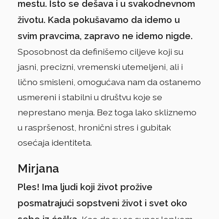
mestu. Isto se dešava i u svakodnevnom
životu. Kada pokušavamo da idemo u
svim pravcima, zapravo ne idemo nigde.
Sposobnost da definišemo ciljeve koji su
jasni, precizni, vremenski utemeljeni, ali i
lično smisleni, omogućava nam da ostanemo
usmereni i stabilni u društvu koje se
neprestano menja. Bez toga lako skliznemo
u raspršenost, hronični stres i gubitak
osećaja identiteta.
Mirjana
Ples! Ima ljudi koji život prožive
posmatrajući sopstveni život i svet oko
sebe iz ćoška.