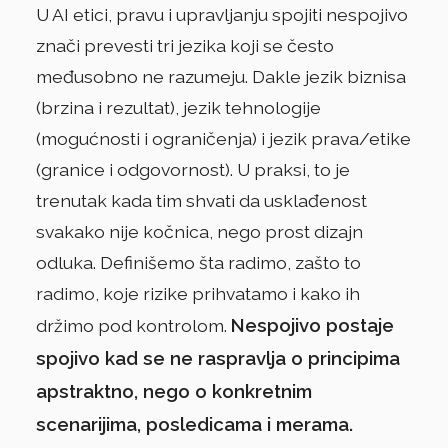
U AI etici, pravu i upravljanju spojiti nespojivo
znači prevesti tri jezika koji se često
međusobno ne razumeju. Dakle jezik biznisa
(brzina i rezultat), jezik tehnologije
(mogućnosti i ograničenja) i jezik prava/etike
(granice i odgovornost). U praksi, to je
trenutak kada tim shvati da usklađenost
svakako nije kočnica, nego prost dizajn
odluka. Definišemo šta radimo, zašto to
radimo, koje rizike prihvatamo i kako ih
Nespojivo postaje
držimo pod kontrolom.
spojivo kad se ne raspravlja o principima
apstraktno, nego o konkretnim
scenarijima, posledicama i merama.