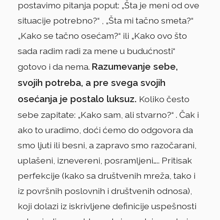
postavimo pitanja poput: „Šta je meni od ove
situacije potrebno?“ , „Šta mi tačno smeta?“
„Kako se tačno osećam?“ ili „Kako ovo što
sada radim radi za mene u budućnosti“
Razumevanje sebe,
gotovo i da nema.
svojih potreba, a pre svega svojih
osećanja je postalo luksuz.
Koliko često
sebe zapitate: „Kako sam, ali stvarno?“ . Čak i
ako to uradimo, doći ćemo do odgovora da
smo ljuti ili besni, a zapravo smo razočarani,
uplašeni, iznevereni, posramljeni….. Pritisak
perfekcije (kako sa društvenih mreža, tako i
iz površnih poslovnih i društvenih odnosa),
koji dolazi iz iskrivljene definicije uspešnosti