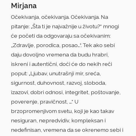
Mirjana
Očekivanja, očekivanja. Očekivanja. Na
pitanje: „Šta ti je najvažnije u životu?“ mnogi
će početi da odgovaraju sa očekivanim:
„Zdravlje, porodica, posao…“. Tek ako sebi
daju dovoljno vremena da budu hrabri,
iskreni i autentični, doći će do nekih reči
poput: „Ljubav, unutrašnji mir, sreća,
sigurnost, duhovnost, razvoj, sloboda,
izazovi, dobri odnosi, integritet, poštovanje,
poverenje, pravičnost, ….“ U
brzopromenjivom svetu, koji je kao takav
nesiguran, nepredvidiv, kompleksan i
nedefinisan, vremena da se okrenemo sebi i