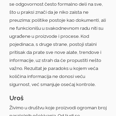
se odgovornost često formalno deli na sve,
što u praksi znači da je niko zaista ne
preuzima: politike postoje kao dokumenti, ali
ne funkcionišu u svakodnevnom radu niti su
ugrađene u proizvode i procese. Kod
pojedinaca, s druge strane, postoji stalni
pritisak da prate sve nove alate, trendove i
informacije, uz strah da će propustiti nešto
važno. Rezultat je paradoks u kojem veća
količina informacija ne donosi veću
sigurnost, već smanjuje osećaj kontrole.
Uroš
Živimo u društvu koje proizvodi ogroman broj
paralelnih očekivanja. Od ljudi se