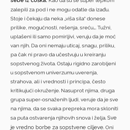
Kao da su se super lepkom
zalepili za pod i ne mogu odatle da izađu.
Stoje i čekaju da neka „viša sila“ donese
prilike, mogućnosti, rešenja, sreću…. Tužni,
uplašeni ili samo pomirljivi, veruju da je moć
van njih. Da oni nemaju uticaj, snagu, priliku,
pa čak ni pravo da učestvuju u kreiranju
sopstvenog života. Ostaju rigidno zarobljeni
u sopstvenom univerzumu uverenja,
strahova, ali i vrednosti i principa, često
kritikujući okruženje. Nasuprot njima, druga
grupa super-osnaženih ljudi, veruje da je sve
na njima, da se svaka prepreka mora skloniti
Sve
sa puta ostvarenja njihovih snova i želja.
je vredno borbe za sopstvene ciljeve.
Oni