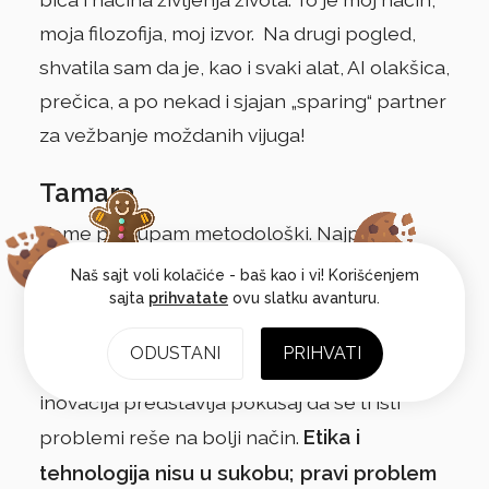
moja filozofija, moj izvor. Na drugi pogled,
shvatila sam da je, kao i svaki alat, AI olakšica,
prečica, a po nekad i sjajan „sparing“ partner
za vežbanje moždanih vijuga!
Tamara
Tome pristupam metodološki. Najpre
sagledavamo kontekst i svrhu, a tek potom
Naš sajt voli kolačiće - baš kao i vi! Korišćenjem
sajta
prihvatate
ovu slatku avanturu.
biram rešenja. Ono što nazivamo tradicijom
često je skup naučenih lekcija o rizicima i
ODUSTANI
PRIHVATI
greškama koje su se već dešavale, dok
inovacija predstavlja pokušaj da se ti isti
Etika i
problemi reše na bolji način.
tehnologija nisu u sukobu; pravi problem