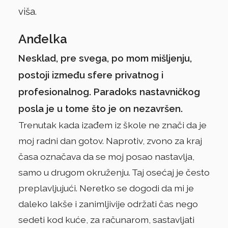
viša.
Anđelka
Nesklad, pre svega, po mom mišljenju,
postoji između sfere privatnog i
profesionalnog. Paradoks nastavničkog
posla je u tome što je on nezavršen.
Trenutak kada izađem iz škole ne znači da je
moj radni dan gotov. Naprotiv, zvono za kraj
časa označava da se moj posao nastavlja,
samo u drugom okruženju. Taj osećaj je često
preplavljujući. Neretko se dogodi da mi je
daleko lakše i zanimljivije održati čas nego
sedeti kod kuće, za računarom, sastavljati