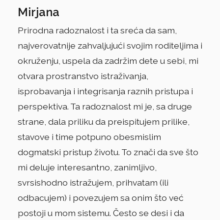
Mirjana
Prirodna radoznalost i ta sreća da sam,
najverovatnije zahvaljujući svojim roditeljima i
okruženju, uspela da zadržim dete u sebi, mi
otvara prostranstvo istraživanja,
isprobavanja i integrisanja raznih pristupa i
perspektiva. Ta radoznalost mi je, sa druge
strane, dala priliku da preispitujem prilike,
stavove i time potpuno obesmislim
dogmatski pristup životu. To znači da sve što
mi deluje interesantno, zanimljivo,
svrsishodno istražujem, prihvatam (ili
odbacujem) i povezujem sa onim što već
postoji u mom sistemu. Često se desi i da