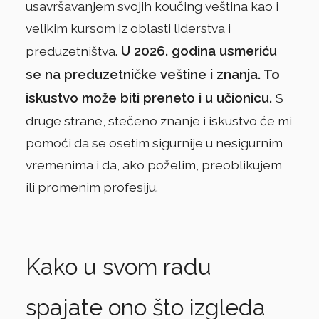
usavršavanjem svojih koučing veština kao i
velikim kursom iz oblasti liderstva i
U 2026. godina usmeriću
preduzetništva.
se na preduzetničke veštine i znanja. To
iskustvo može biti preneto i u učionicu.
S
druge strane, stečeno znanje i iskustvo će mi
pomoći da se osetim sigurnije u nesigurnim
vremenima i da, ako poželim, preoblikujem
ili promenim profesiju.
Kako u svom radu
spajate ono što izgleda