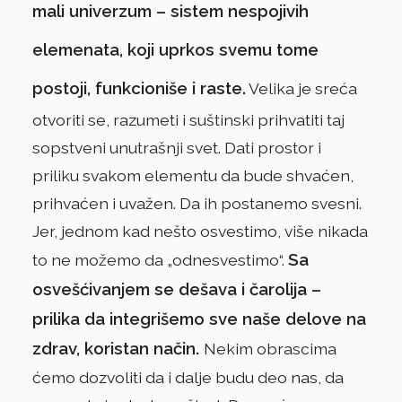
mali univerzum – sistem nespojivih
elemenata, koji uprkos svemu tome
postoji, funkcioniše i raste.
Velika je sreća
otvoriti se, razumeti i suštinski prihvatiti taj
sopstveni unutrašnji svet. Dati prostor i
priliku svakom elementu da bude shvaćen,
prihvaćen i uvažen. Da ih postanemo svesni.
Jer, jednom kad nešto osvestimo, više nikada
Sa
to ne možemo da „odnesvestimo“.
osvešćivanjem se dešava i čarolija –
prilika da integrišemo sve naše delove na
zdrav, koristan način.
Nekim obrascima
ćemo dozvoliti da i dalje budu deo nas, da