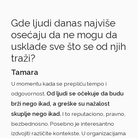
Gde ljudi danas najviše
osećaju da ne mogu da
usklade sve što se od njih
traži?
Tamara
U momentu kada se prepliću tempo i
Od ljudi se očekuje da budu
odgovornost.
brži nego ikad, a greške su nažalost
skuplje nego ikad.
I to reputaciono, pravno,
bezbednosno. Posebno je interesantno
izdvojiti različite kontekste. U organizacijama