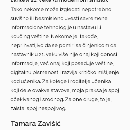
Tako nekome može izgledati nepotrebno,
suvišno ili besmisleno uvesti savremene
informacione tehnologije u nastavu ili
koučing veštine. Nekome je, takođe,
neprihvatljivo da se pomiri sa činjenicom da
nastavnik u 21. veku više nije onaj koji donosi
informacije, već onaj koji poseduje veštine,
digitalnu pismenost i razvija kritičko mišljenje
kod učenika. Za kolege i roditelje učenika
koji dele ovakve stavove, moja praksa je spoj
očekivanog i srodnog. Za one druge, to je,
zaista, spoj nespojivog.
Tamara Zavišić