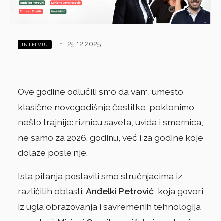
•
25.12.2025.
INTERVJU
Ove godine odlučili smo da vam, umesto
klasične novogodišnje čestitke, poklonimo
nešto trajnije: riznicu saveta, uvida i smernica,
ne samo za 2026. godinu, već i za godine koje
dolaze posle nje.
Ista pitanja postavili smo stručnjacima iz
različitih oblasti:
Anđelki Petrović
, koja govori
iz ugla obrazovanja i savremenih tehnologija