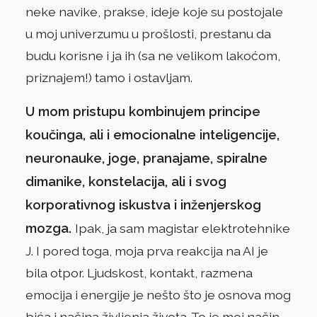
neke navike, prakse, ideje koje su postojale
u moj univerzumu u prošlosti, prestanu da
budu korisne i ja ih (sa ne velikom lakoćom,
priznajem!) tamo i ostavljam.
U mom pristupu kombinujem principe
koučinga, ali i emocionalne inteligencije,
neuronauke, joge, pranajame, spiralne
dimanike, konstelacija, ali i svog
korporativnog iskustva i inženjerskog
mozga.
Ipak, ja sam magistar elektrotehnike
J. I pored toga, moja prva reakcija na AI je
bila otpor. Ljudskost, kontakt, razmena
emocija i energije je nešto što je osnova mog
bića i načina življenja života. To je moj način,