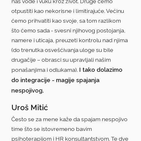
nas vode i vuku kroz život. Druge ćemo
otpustiti kao nekorisne i limitirajuće. Većinu
ćemo prihvatiti kao svoje, sa tom razlikom
što ćemo sada - svesni njihovog postojanja,
namere i uticaja, preuzeti kontrolu nad njima
(do trenutka osvešćivanja uloge su bile
drugačije – obrasci su upravljali našim
I tako dolazimo
ponašanjima i odlukama).
do integracije - magije spajanja
nespojivog.
Uroš Mitić
Često se za mene kaže da spajam nespojivo
time što se istovremeno bavim
psihoterapijom i HR konsultantstvom. Te dve