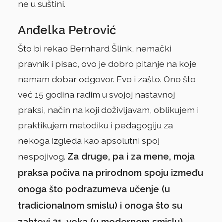
ne u suštini.
Anđelka Petrović
Što bi rekao Bernhard Šlink, nemački
pravnik i pisac, ovo je dobro pitanje na koje
nemam dobar odgovor. Evo i zašto. Ono što
već 15 godina radim u svojoj nastavnoj
praksi, način na koji doživljavam, oblikujem i
praktikujem metodiku i pedagogiju za
nekoga izgleda kao apsolutni spoj
Za druge, pa i za mene, moja
nespojivog.
praksa počiva na prirodnom spoju između
onoga što podrazumeva učenje (u
tradicionalnom smislu) i onoga što su
zahtevi 21. veka (u modernom smislu).