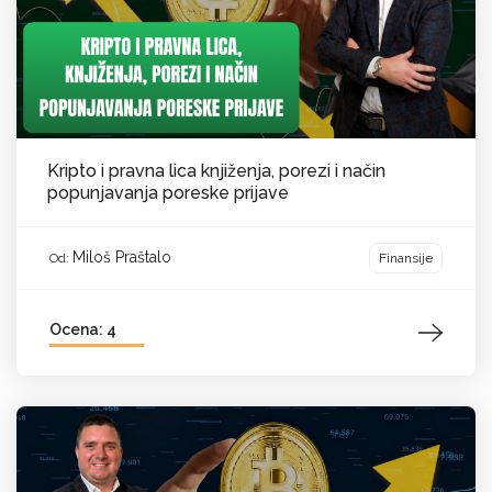
Kripto i pravna lica knjiženja, porezi i način
popunjavanja poreske prijave
Miloš Praštalo
Finansije
Od:
Ocena: 4