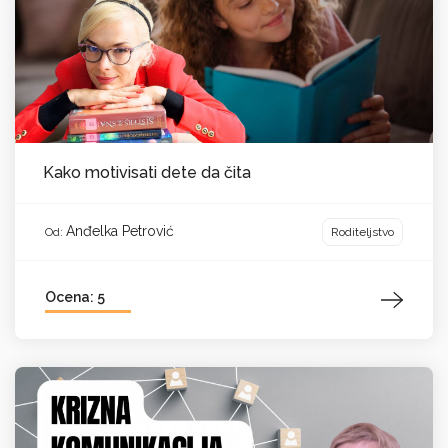
Kako motivisati dete da čita
Anđelka Petrović
Roditeljstvo
Od:
Ocena: 5