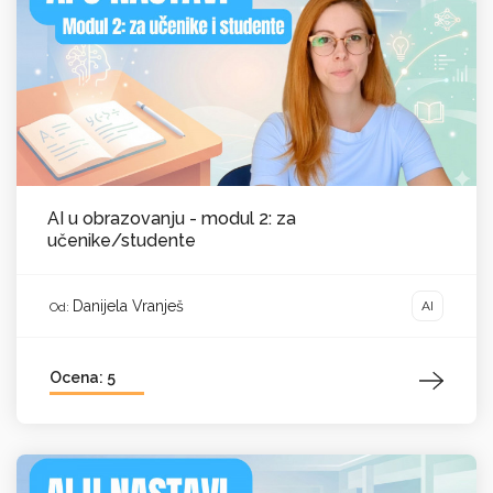
AI u obrazovanju - modul 2: za
učenike/studente
Danijela Vranješ
AI
Od:
Ocena: 5