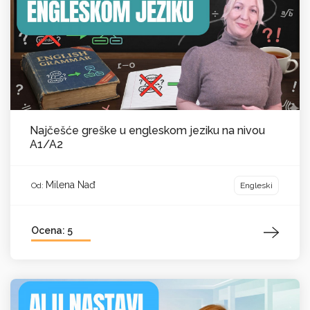
Najčešće greške u engleskom jeziku na nivou
A1/A2
Milena Nađ
Engleski
Od:
Ocena: 5