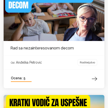
Rad sa nezainteresovanom decom
Anđelka Petrović
Roditeljstvo
Od:
Ocena: 5