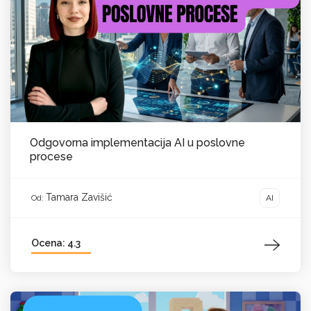
Odgovorna implementacija AI u poslovne
procese
Tamara Zavišić
AI
Od:
Ocena: 4.3