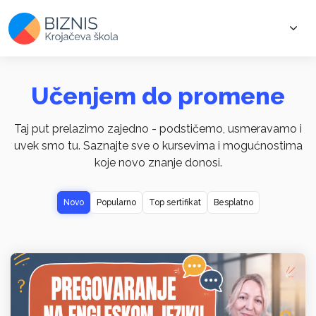
Učenjem do promene
Taj put prelazimo zajedno - podstičemo, usmeravamo i
uvek smo tu. Saznajte sve o kursevima i mogućnostima
koje novo znanje donosi.
Novo
Popularno
Top sertifikat
Besplatno