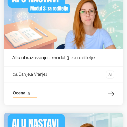
AI u obrazovanju - modul 3: za roditelje
Danijela Vranješ
AI
Od:
Ocena: 5