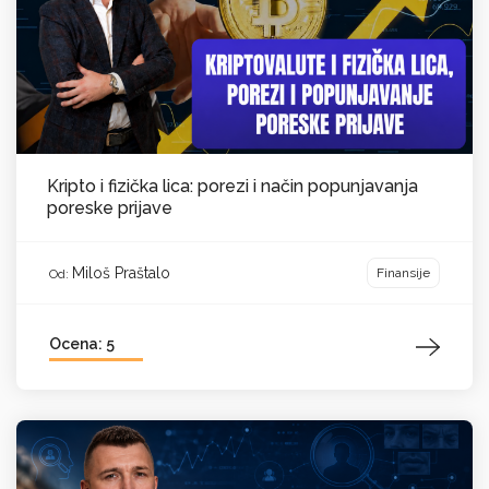
Kripto i fizička lica: porezi i način popunjavanja
poreske prijave
Miloš Praštalo
Finansije
Od:
Ocena: 5