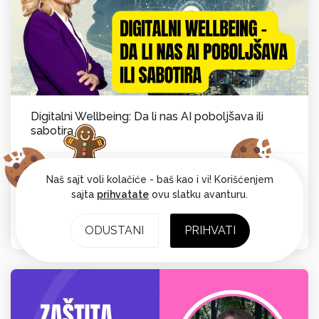
Digitalni Wellbeing: Da li nas AI poboljšava ili
sabotira
Vesna Laković van Kempen
Psihološka ravnoteža
Od:
Naš sajt voli kolačiće - baš kao i vi! Korišćenjem
sajta
prihvatate
ovu slatku avanturu.
Ocena: 4.7
ODUSTANI
PRIHVATI