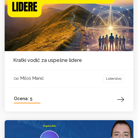
Kratki vodič za uspešne lidere
Miloš Manić
Liderstvo
Od:
Ocena: 5