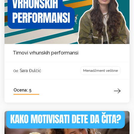
Timovi vrhunskih performansi
Sara Đulčić
Menadžment veštine
Od:
Ocena: 5