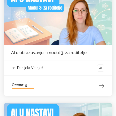
AI u obrazovanju - modul 3: za roditelje
Danijela Vranješ
AI
Od:
Ocena: 5