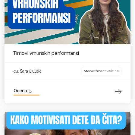
Timovi vrhunskih performansi
Sara Đulčić
Menadžment veštine
Od:
Ocena: 5