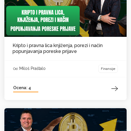
Kripto i pravna lica knjiženja, porezi i način
popunjavanja poreske prijave
Miloš Praštalo
Finansije
Od:
Ocena: 4