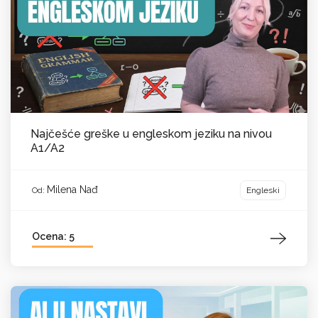
Najčešće greške u engleskom jeziku na nivou
A1/A2
Milena Nađ
Engleski
Od:
Ocena: 5