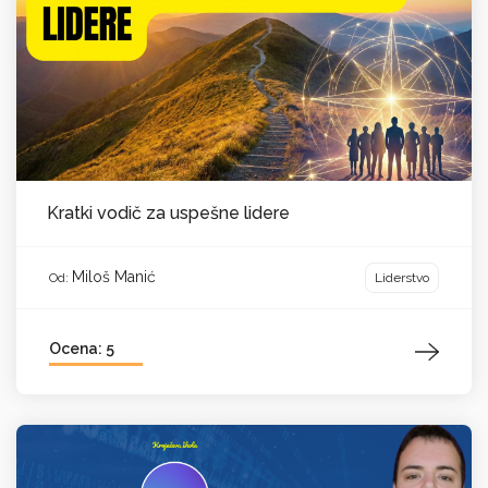
Kratki vodič za uspešne lidere
Miloš Manić
Liderstvo
Od:
Ocena: 5