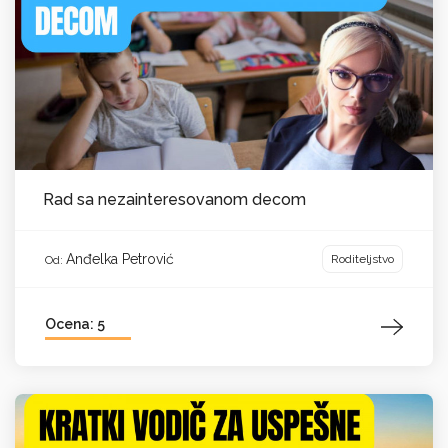
Rad sa nezainteresovanom decom
Anđelka Petrović
Roditeljstvo
Od:
Ocena: 5