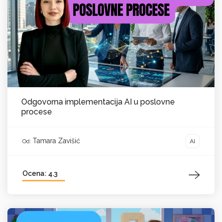
Odgovorna implementacija AI u poslovne
procese
Tamara Zavišić
AI
Od:
Ocena: 4.3