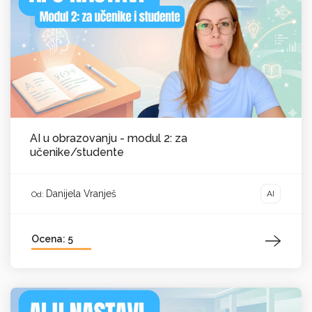
AI u obrazovanju - modul 2: za
učenike/studente
Danijela Vranješ
AI
Od:
Ocena: 5