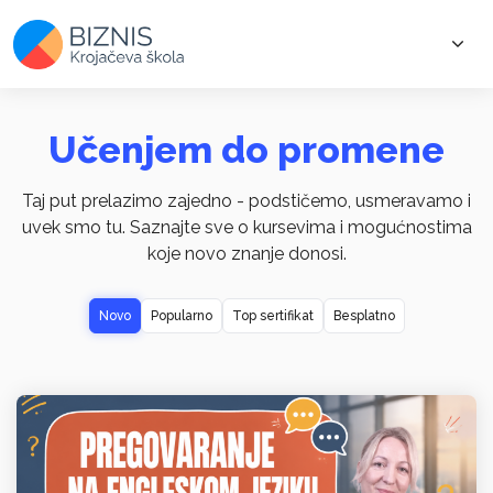
Učenjem do promene
Taj put prelazimo zajedno - podstičemo, usmeravamo i
uvek smo tu. Saznajte sve o kursevima i mogućnostima
koje novo znanje donosi.
Novo
Popularno
Top sertifikat
Besplatno