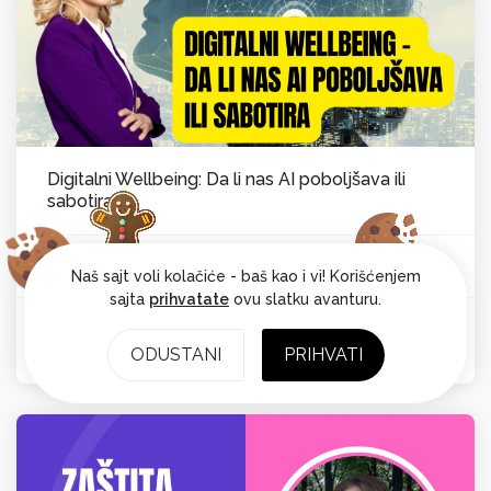
Digitalni Wellbeing: Da li nas AI poboljšava ili
sabotira
Vesna Laković van Kempen
Psihološka ravnoteža
Od:
Naš sajt voli kolačiće - baš kao i vi! Korišćenjem
sajta
prihvatate
ovu slatku avanturu.
Ocena: 4.7
ODUSTANI
PRIHVATI