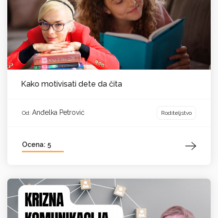
Kako motivisati dete da čita
Anđelka Petrović
Roditeljstvo
Od:
Ocena: 5