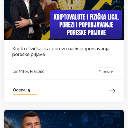
Kripto i fizička lica: porezi i način popunjavanja
poreske prijave
Miloš Praštalo
Finansije
Od:
Ocena: 5