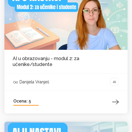
AI u obrazovanju - modul 2: za
učenike/studente
Danijela Vranješ
AI
Od:
Ocena: 5