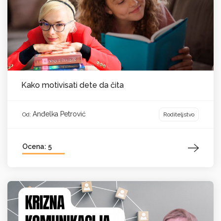
Kako motivisati dete da čita
Anđelka Petrović
Roditeljstvo
Od:
Ocena: 5