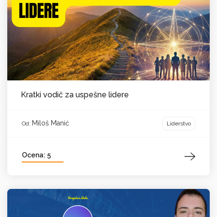
Kratki vodič za uspešne lidere
Miloš Manić
Liderstvo
Od:
Ocena: 5