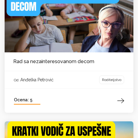
Rad sa nezainteresovanom decom
Anđelka Petrović
Roditeljstvo
Od:
Ocena: 5