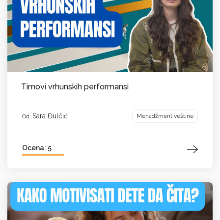
Timovi vrhunskih performansi
Sara Đulčić
Menadžment veštine
Od:
Ocena: 5