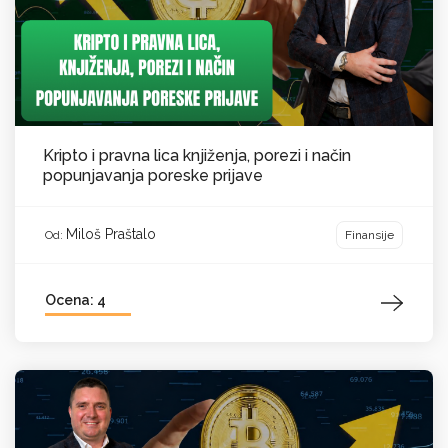
Kripto i pravna lica knjiženja, porezi i način
popunjavanja poreske prijave
Miloš Praštalo
Finansije
Od:
Ocena: 4