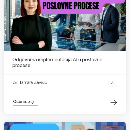
Odgovorna implementacija AI u poslovne
procese
Tamara Zavišić
AI
Od:
Ocena: 4.3