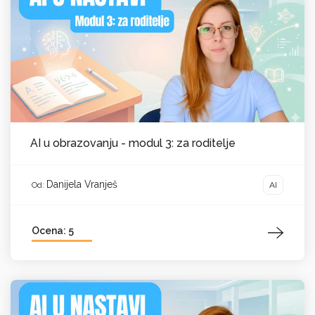
AI u obrazovanju - modul 3: za roditelje
Danijela Vranješ
AI
Od:
Ocena: 5