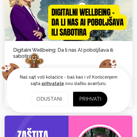
Digitalni Wellbeing: Da li nas AI poboljšava ili
sabotira
Vesna Laković van Kempen
Psihološka ravnoteža
Od:
Naš sajt voli kolačiće - baš kao i vi! Korišćenjem
sajta
prihvatate
ovu slatku avanturu.
Ocena: 4.7
ODUSTANI
PRIHVATI