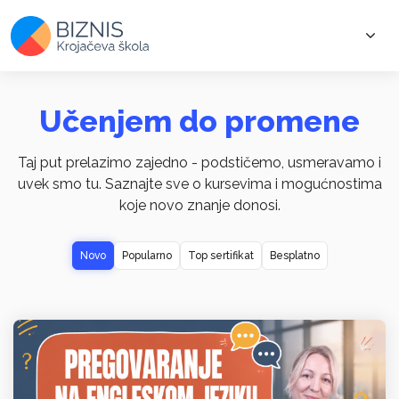
Učenjem do promene
Taj put prelazimo zajedno - podstičemo, usmeravamo i
uvek smo tu. Saznajte sve o kursevima i mogućnostima
koje novo znanje donosi.
Novo
Popularno
Top sertifikat
Besplatno