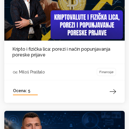
Kripto i fizička lica: porezi i način popunjavanja
poreske prijave
Miloš Praštalo
Finansije
Od:
Ocena: 5