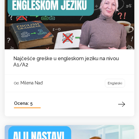
Najčešće greške u engleskom jeziku na nivou
A1/A2
Milena Nađ
Engleski
Od:
Ocena: 5