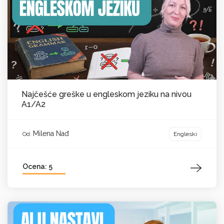
Najčešće greške u engleskom jeziku na nivou
A1/A2
Milena Nađ
Engleski
Od:
Ocena: 5