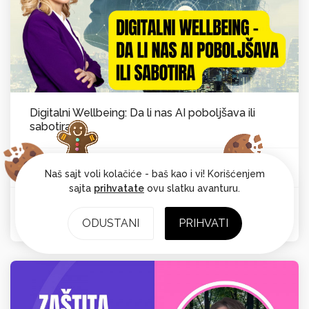
Digitalni Wellbeing: Da li nas AI poboljšava ili
sabotira
Vesna Laković van Kempen
Psihološka ravnoteža
Od:
Naš sajt voli kolačiće - baš kao i vi! Korišćenjem
sajta
prihvatate
ovu slatku avanturu.
Ocena: 4.7
ODUSTANI
PRIHVATI