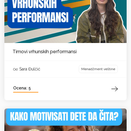
Timovi vrhunskih performansi
Sara Đulčić
Menadžment veštine
Od:
Ocena: 5