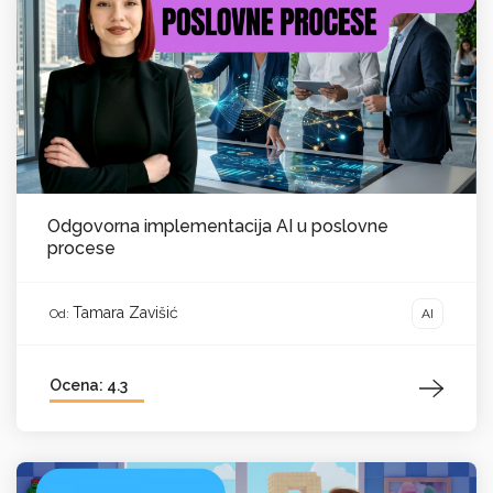
Odgovorna implementacija AI u poslovne
procese
Tamara Zavišić
AI
Od:
Ocena: 4.3