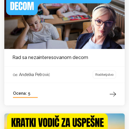
Rad sa nezainteresovanom decom
Anđelka Petrović
Roditeljstvo
Od:
Ocena: 5