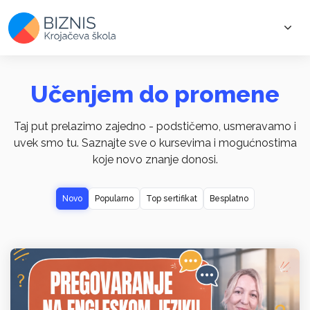
Učenjem do promene
Taj put prelazimo zajedno - podstičemo, usmeravamo i
uvek smo tu. Saznajte sve o kursevima i mogućnostima
koje novo znanje donosi.
Novo
Popularno
Top sertifikat
Besplatno