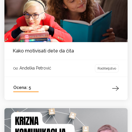
Kako motivisati dete da čita
Anđelka Petrović
Roditeljstvo
Od:
Ocena: 5