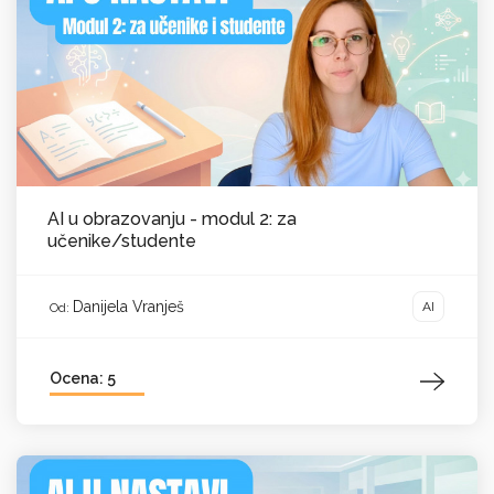
AI u obrazovanju - modul 2: za
učenike/studente
Danijela Vranješ
AI
Od:
Ocena: 5