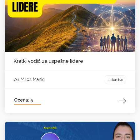
Kratki vodič za uspešne lidere
Miloš Manić
Liderstvo
Od:
Ocena: 5