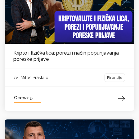
Kripto i fizička lica: porezi i način popunjavanja
poreske prijave
Miloš Praštalo
Finansije
Od:
Ocena: 5