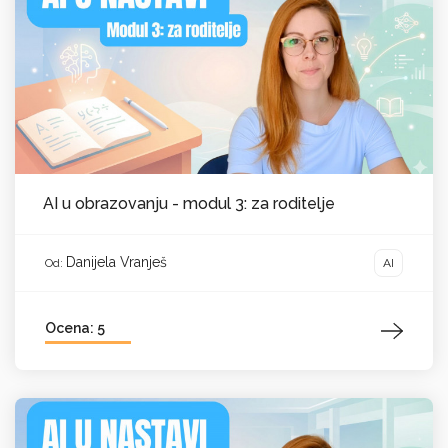
AI u obrazovanju - modul 3: za roditelje
Danijela Vranješ
AI
Od:
Ocena: 5