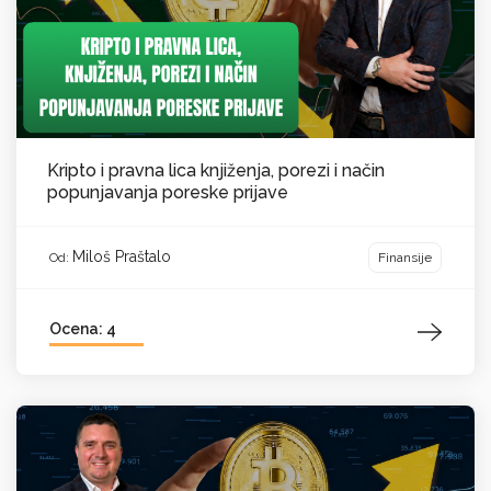
Kripto i pravna lica knjiženja, porezi i način
popunjavanja poreske prijave
Miloš Praštalo
Finansije
Od:
Ocena: 4