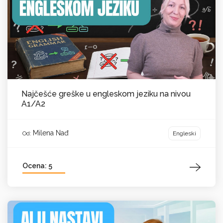
Najčešće greške u engleskom jeziku na nivou
A1/A2
Milena Nađ
Engleski
Od:
Ocena: 5