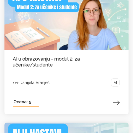
AI u obrazovanju - modul 2: za
učenike/studente
Danijela Vranješ
AI
Od:
Ocena: 5