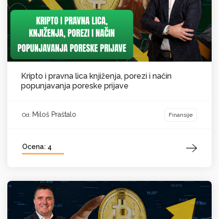
Kripto i pravna lica knjiženja, porezi i način
popunjavanja poreske prijave
Miloš Praštalo
Finansije
Od:
Ocena: 4