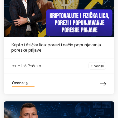
Kripto i fizička lica: porezi i način popunjavanja
poreske prijave
Miloš Praštalo
Finansije
Od:
Ocena: 5