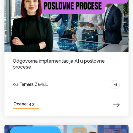
Odgovorna implementacija AI u poslovne
procese
Tamara Zavišić
AI
Od:
Ocena: 4.3