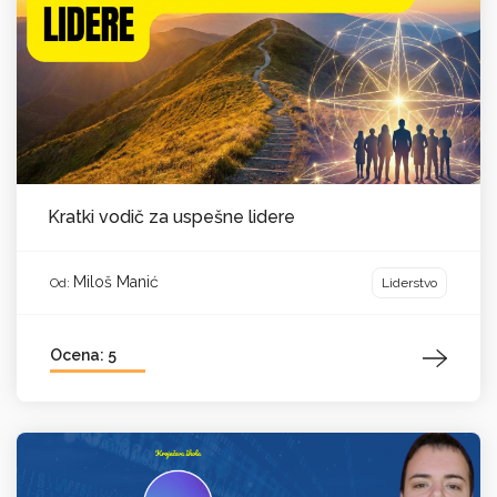
Kratki vodič za uspešne lidere
Miloš Manić
Liderstvo
Od:
Ocena: 5