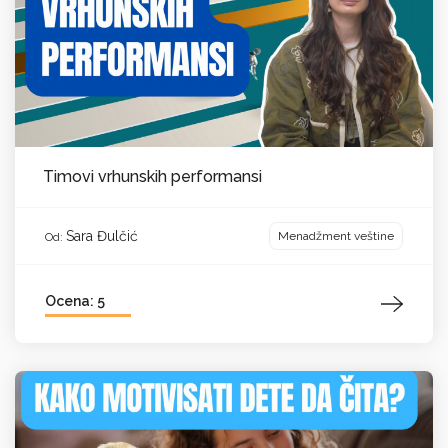
Timovi vrhunskih performansi
Sara Đulčić
Menadžment veštine
Od:
Ocena: 5