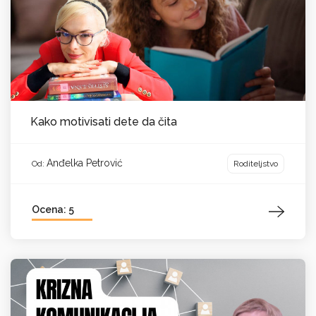
Kako motivisati dete da čita
Anđelka Petrović
Roditeljstvo
Od:
Ocena: 5