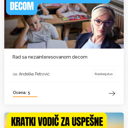
Rad sa nezainteresovanom decom
Anđelka Petrović
Roditeljstvo
Od:
Ocena: 5