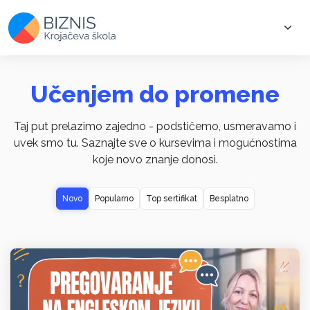
Učenjem do promene
Taj put prelazimo zajedno - podstičemo, usmeravamo i
uvek smo tu. Saznajte sve o kursevima i mogućnostima
koje novo znanje donosi.
Novo
Popularno
Top sertifikat
Besplatno