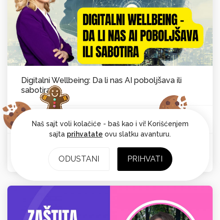
Digitalni Wellbeing: Da li nas AI poboljšava ili
sabotira
Vesna Laković van Kempen
Psihološka ravnoteža
Od:
Naš sajt voli kolačiće - baš kao i vi! Korišćenjem
sajta
prihvatate
ovu slatku avanturu.
Ocena: 4.7
ODUSTANI
PRIHVATI