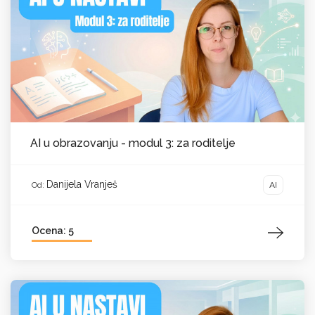
AI u obrazovanju - modul 3: za roditelje
Danijela Vranješ
AI
Od:
Ocena: 5