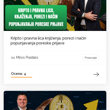
Kripto i pravna lica knjiženja, porezi i način
popunjavanja poreske prijave
Miloš Praštalo
Finansije
Od:
Ocena: 4