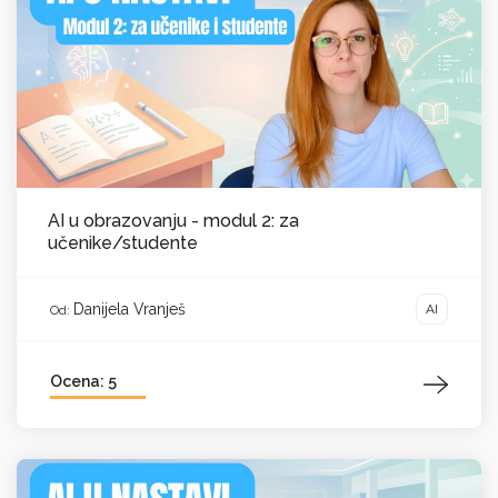
AI u obrazovanju - modul 2: za
učenike/studente
Danijela Vranješ
AI
Od:
Ocena: 5