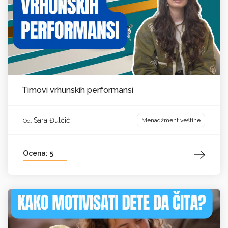
Timovi vrhunskih performansi
Sara Đulčić
Menadžment veštine
Od:
Ocena: 5