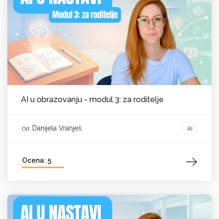
AI u obrazovanju - modul 3: za roditelje
Danijela Vranješ
AI
Od:
Ocena: 5