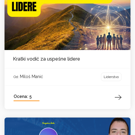
Kratki vodič za uspešne lidere
Miloš Manić
Liderstvo
Od:
Ocena: 5