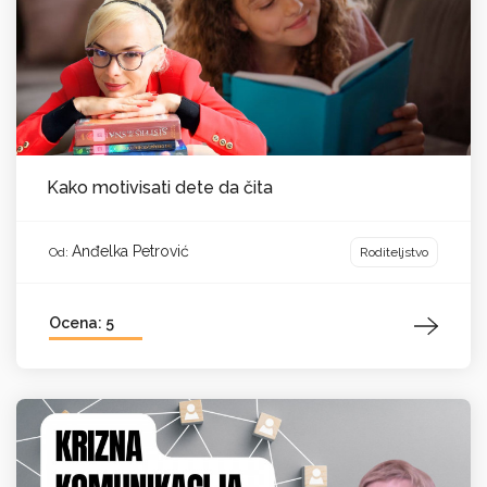
Kako motivisati dete da čita
Anđelka Petrović
Roditeljstvo
Od:
Ocena: 5