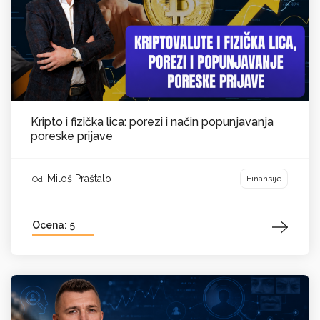
Kripto i fizička lica: porezi i način popunjavanja
poreske prijave
Miloš Praštalo
Finansije
Od:
Ocena: 5