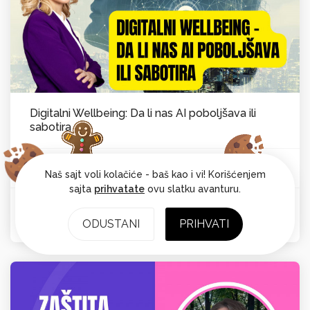
Digitalni Wellbeing: Da li nas AI poboljšava ili
sabotira
Vesna Laković van Kempen
Psihološka ravnoteža
Od:
Naš sajt voli kolačiće - baš kao i vi! Korišćenjem
sajta
prihvatate
ovu slatku avanturu.
Ocena: 4.7
ODUSTANI
PRIHVATI