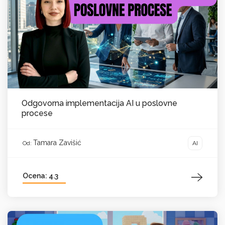
Odgovorna implementacija AI u poslovne
procese
Tamara Zavišić
AI
Od:
Ocena: 4.3