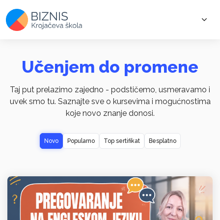
Učenjem do promene
Taj put prelazimo zajedno - podstičemo, usmeravamo i
uvek smo tu. Saznajte sve o kursevima i mogućnostima
koje novo znanje donosi.
Novo
Popularno
Top sertifikat
Besplatno