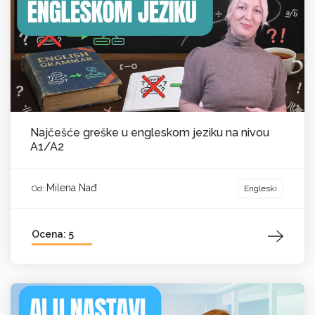
Najčešće greške u engleskom jeziku na nivou
A1/A2
Milena Nađ
Engleski
Od:
Ocena: 5