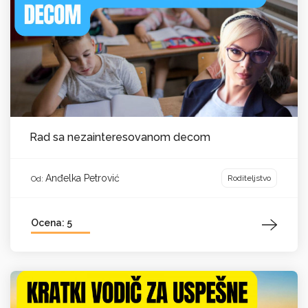
Rad sa nezainteresovanom decom
Anđelka Petrović
Roditeljstvo
Od:
Ocena: 5