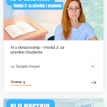
AI u obrazovanju - modul 2: za
učenike/studente
Danijela Vranješ
AI
Od:
Ocena: 5