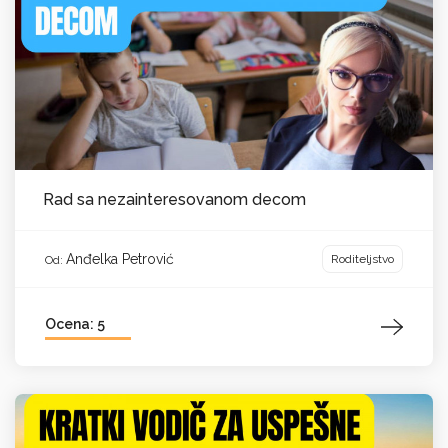
Rad sa nezainteresovanom decom
Anđelka Petrović
Roditeljstvo
Od:
Ocena: 5