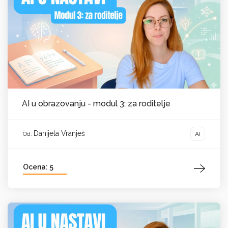
AI u obrazovanju - modul 3: za roditelje
Danijela Vranješ
AI
Od:
Ocena: 5