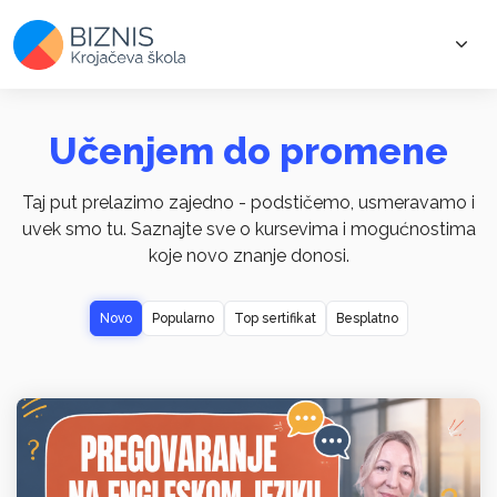
Učenjem do promene
Taj put prelazimo zajedno - podstičemo, usmeravamo i
uvek smo tu. Saznajte sve o kursevima i mogućnostima
koje novo znanje donosi.
Novo
Popularno
Top sertifikat
Besplatno