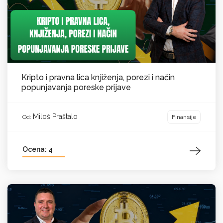
Kripto i pravna lica knjiženja, porezi i način
popunjavanja poreske prijave
Miloš Praštalo
Finansije
Od:
Ocena: 4