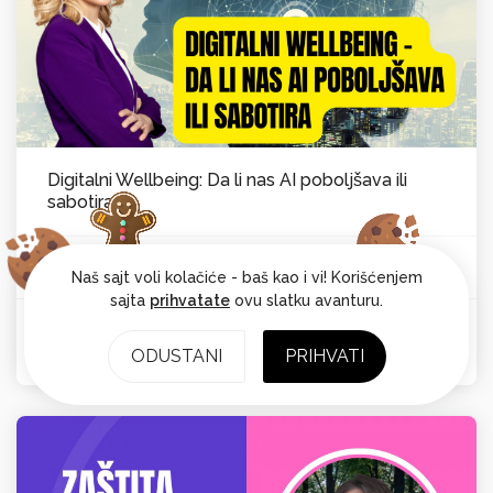
Digitalni Wellbeing: Da li nas AI poboljšava ili
sabotira
Vesna Laković van Kempen
Psihološka ravnoteža
Od:
Naš sajt voli kolačiće - baš kao i vi! Korišćenjem
sajta
prihvatate
ovu slatku avanturu.
Ocena: 4.7
ODUSTANI
PRIHVATI