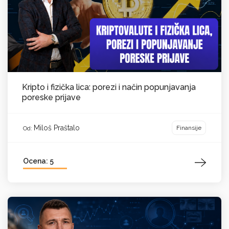
Kripto i fizička lica: porezi i način popunjavanja
poreske prijave
Miloš Praštalo
Finansije
Od:
Ocena: 5