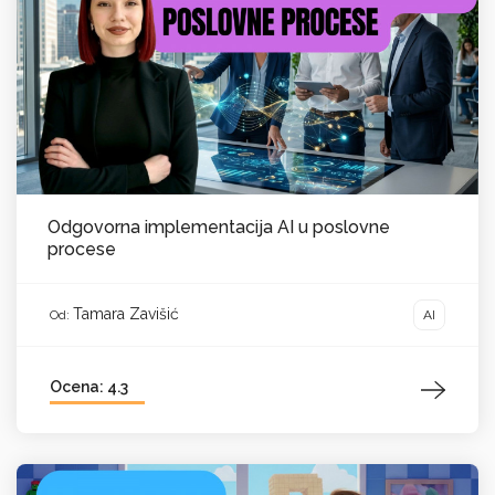
Odgovorna implementacija AI u poslovne
procese
Tamara Zavišić
AI
Od:
Ocena: 4.3