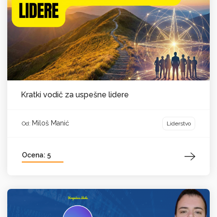
Kratki vodič za uspešne lidere
Miloš Manić
Liderstvo
Od:
Ocena: 5