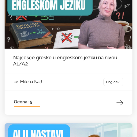
Najčešće greške u engleskom jeziku na nivou
A1/A2
Milena Nađ
Engleski
Od:
Ocena: 5