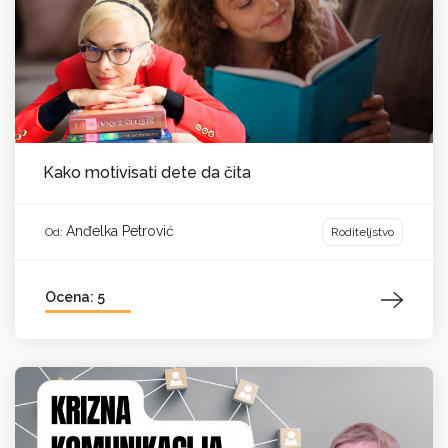
Kako motivisati dete da čita
Anđelka Petrović
Roditeljstvo
Od:
Ocena: 5