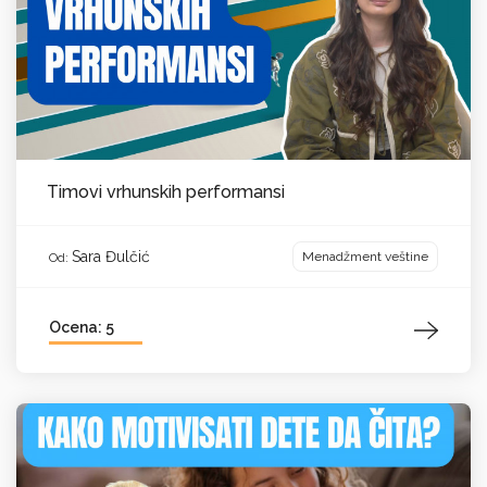
Timovi vrhunskih performansi
Sara Đulčić
Menadžment veštine
Od:
Ocena: 5