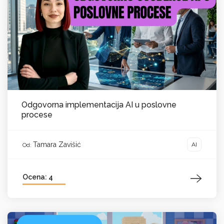
Odgovorna implementacija AI u poslovne
procese
Tamara Zavišić
AI
Od:
Ocena: 4