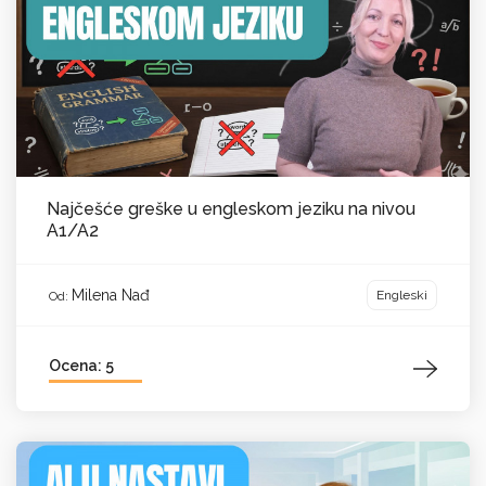
Najčešće greške u engleskom jeziku na nivou
A1/A2
Milena Nađ
Engleski
Od:
Ocena: 5