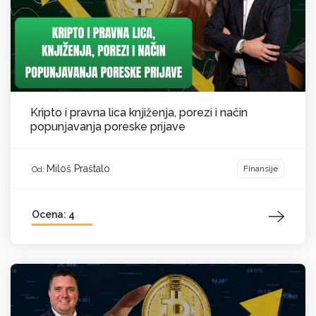
Kripto i pravna lica knjiženja, porezi i način
popunjavanja poreske prijave
Miloš Praštalo
Finansije
Od:
Ocena: 4