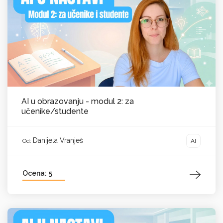
AI u obrazovanju - modul 2: za
učenike/studente
Danijela Vranješ
AI
Od:
Ocena: 5