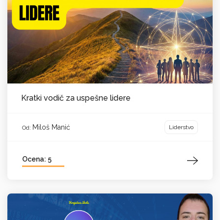
Kratki vodič za uspešne lidere
Miloš Manić
Liderstvo
Od:
Ocena: 5