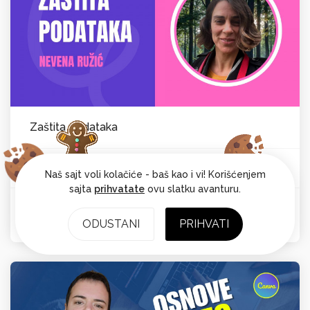
Zaštita podataka
Nevena Ružić
HR i pravo
Od:
Naš sajt voli kolačiće - baš kao i vi! Korišćenjem
sajta
prihvatate
ovu slatku avanturu.
Ocena: 5
ODUSTANI
PRIHVATI