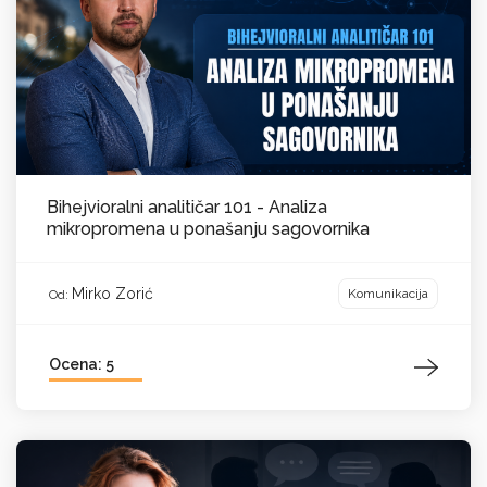
Bihejvioralni analitičar 101 - Analiza
mikropromena u ponašanju sagovornika
Mirko Zorić
Komunikacija
Od:
Ocena: 5