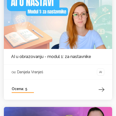
AI u obrazovanju - modul 1: za nastavnike
Danijela Vranješ
AI
Od:
Ocena: 5