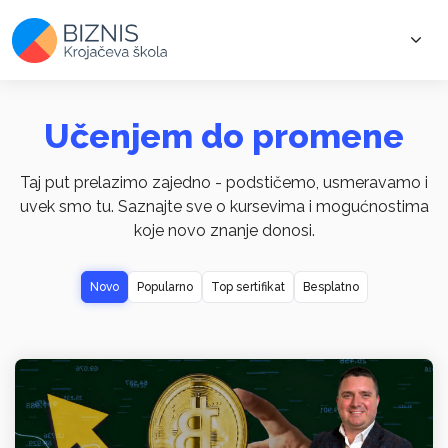
Učenjem do promene
Taj put prelazimo zajedno - podstičemo, usmeravamo i
uvek smo tu. Saznajte sve o kursevima i mogućnostima
koje novo znanje donosi.
Novo
Popularno
Top sertifikat
Besplatno