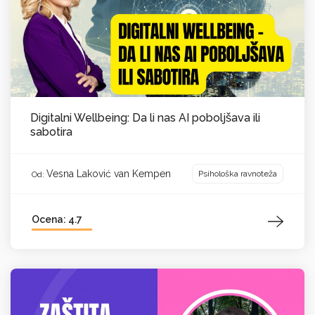
Digitalni Wellbeing: Da li nas AI poboljšava ili
sabotira
Vesna Laković van Kempen
Psihološka ravnoteža
Od:
Ocena: 4.7