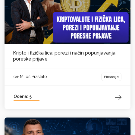
Kripto i fizička lica: porezi i način popunjavanja
poreske prijave
Miloš Praštalo
Finansije
Od:
Ocena: 5