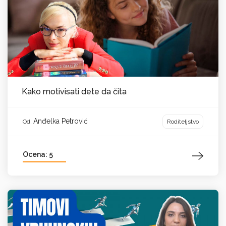
Kako motivisati dete da čita
Anđelka Petrović
Roditeljstvo
Od:
Ocena: 5