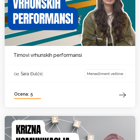
Timovi vrhunskih performansi
Sara Đulčić
Menadžment veštine
Od:
Ocena: 5