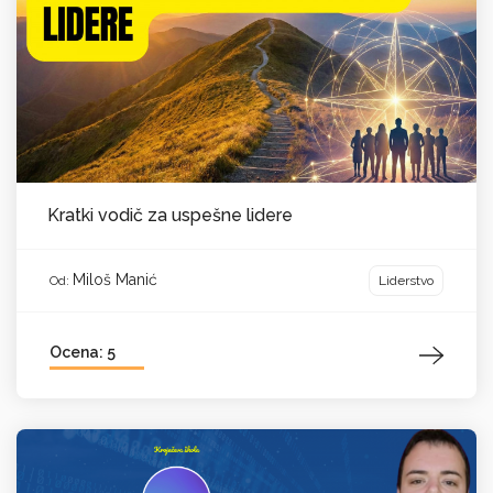
Kratki vodič za uspešne lidere
Miloš Manić
Liderstvo
Od:
Ocena: 5