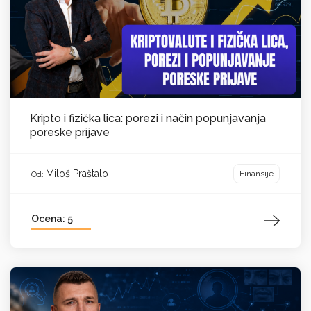
Kripto i fizička lica: porezi i način popunjavanja
poreske prijave
Miloš Praštalo
Finansije
Od:
Ocena: 5