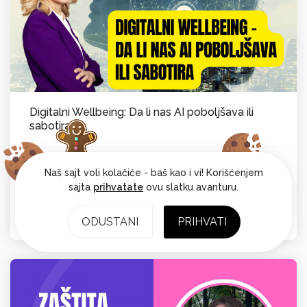
Digitalni Wellbeing: Da li nas AI poboljšava ili
sabotira
Vesna Laković van Kempen
Psihološka ravnoteža
Od:
Naš sajt voli kolačiće - baš kao i vi! Korišćenjem
sajta
prihvatate
ovu slatku avanturu.
Ocena: 4.7
ODUSTANI
PRIHVATI