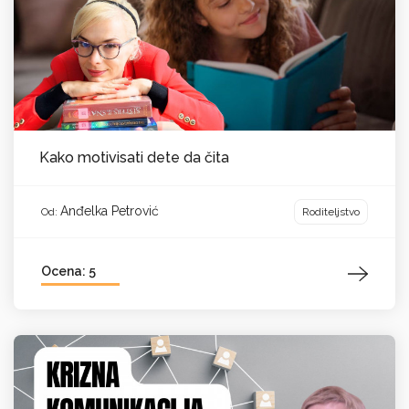
Kako motivisati dete da čita
Anđelka Petrović
Roditeljstvo
Od:
Ocena: 5