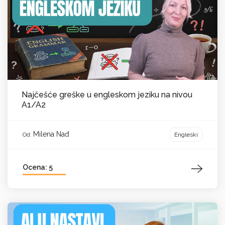
Najčešće greške u engleskom jeziku na nivou
A1/A2
Milena Nađ
Engleski
Od:
Ocena: 5