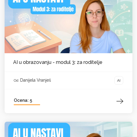
AI u obrazovanju - modul 3: za roditelje
Danijela Vranješ
AI
Od:
Ocena: 5