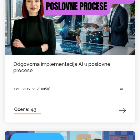
Odgovorna implementacija AI u poslovne
procese
Tamara Zavišić
AI
Od:
Ocena: 4.3