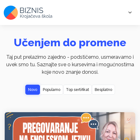
Učenjem do promene
Taj put prelazimo zajedno - podstičemo, usmeravamo i
uvek smo tu. Saznajte sve o kursevima i mogućnostima
koje novo znanje donosi.
Novo
Popularno
Top sertifikat
Besplatno