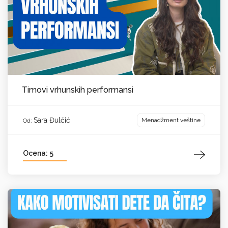
Timovi vrhunskih performansi
Sara Đulčić
Menadžment veštine
Od:
Ocena: 5