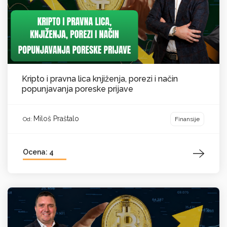
Kripto i pravna lica knjiženja, porezi i način
popunjavanja poreske prijave
Miloš Praštalo
Finansije
Od:
Ocena: 4