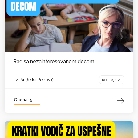
Rad sa nezainteresovanom decom
Anđelka Petrović
Roditeljstvo
Od:
Ocena: 5