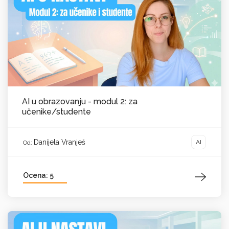
AI u obrazovanju - modul 2: za
učenike/studente
Danijela Vranješ
AI
Od:
Ocena: 5