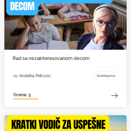
Rad sa nezainteresovanom decom
Anđelka Petrović
Roditeljstvo
Od:
Ocena: 5