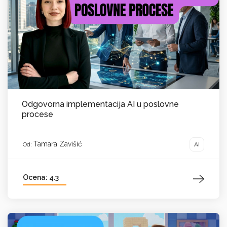
Odgovorna implementacija AI u poslovne
procese
Tamara Zavišić
AI
Od:
Ocena: 4.3