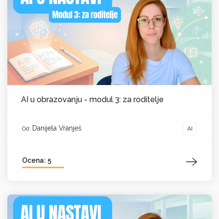
AI u obrazovanju - modul 3: za roditelje
Danijela Vranješ
AI
Od:
Ocena: 5