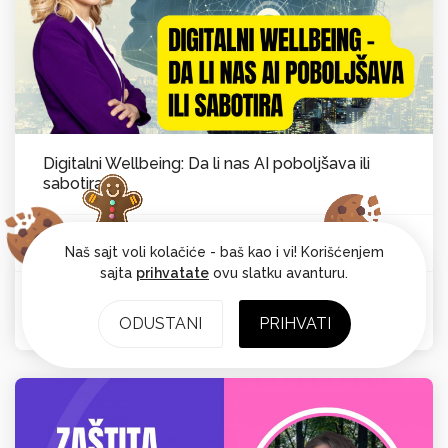
Digitalni Wellbeing: Da li nas AI poboljšava ili
sabotira
Vesna Laković van Kempen
Psihološka ravnoteža
Od:
Naš sajt voli kolačiće - baš kao i vi! Korišćenjem
sajta
prihvatate
ovu slatku avanturu.
Ocena: 4.7
ODUSTANI
PRIHVATI