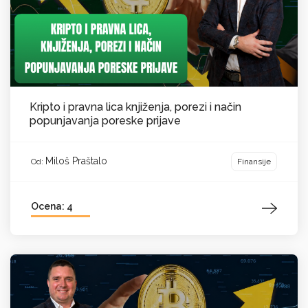
Kripto i pravna lica knjiženja, porezi i način
popunjavanja poreske prijave
Miloš Praštalo
Finansije
Od:
Ocena: 4