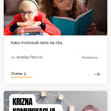
Kako motivisati dete da čita
Anđelka Petrović
Roditeljstvo
Od:
Ocena: 5