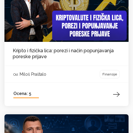
Kripto i fizička lica: porezi i način popunjavanja
poreske prijave
Miloš Praštalo
Finansije
Od:
Ocena: 5