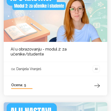
AI u obrazovanju - modul 2: za
učenike/studente
Danijela Vranješ
AI
Od:
Ocena: 5