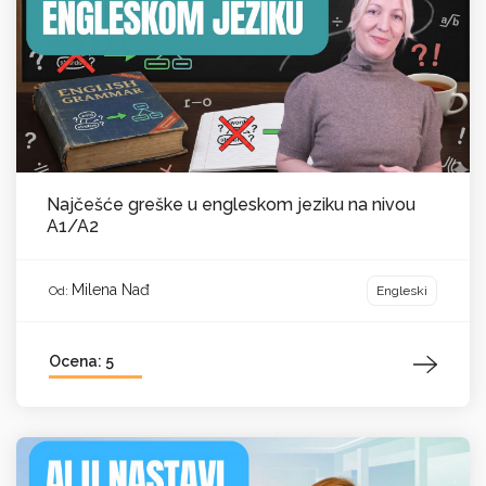
Najčešće greške u engleskom jeziku na nivou
A1/A2
Milena Nađ
Engleski
Od:
Ocena: 5