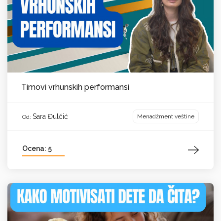
Timovi vrhunskih performansi
Sara Đulčić
Menadžment veštine
Od:
Ocena: 5