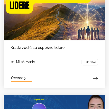
Kratki vodič za uspešne lidere
Miloš Manić
Liderstvo
Od:
Ocena: 5