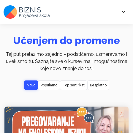
Učenjem do promene
Taj put prelazimo zajedno - podstičemo, usmeravamo i
uvek smo tu. Saznajte sve o kursevima i mogućnostima
koje novo znanje donosi.
Novo
Popularno
Top sertifikat
Besplatno