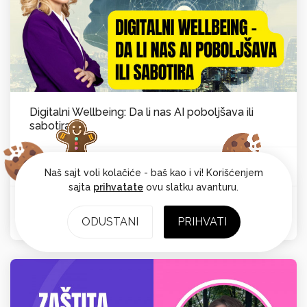
Digitalni Wellbeing: Da li nas AI poboljšava ili
sabotira
Vesna Laković van Kempen
Psihološka ravnoteža
Od:
Naš sajt voli kolačiće - baš kao i vi! Korišćenjem
sajta
prihvatate
ovu slatku avanturu.
Ocena: 4.7
ODUSTANI
PRIHVATI