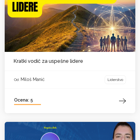
Kratki vodič za uspešne lidere
Miloš Manić
Liderstvo
Od:
Ocena: 5