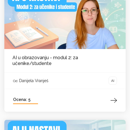
AI u obrazovanju - modul 2: za
učenike/studente
Danijela Vranješ
AI
Od:
Ocena: 5