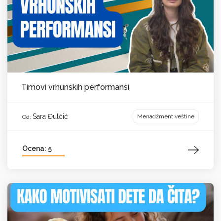
Timovi vrhunskih performansi
Sara Đulčić
Menadžment veštine
Od:
Ocena: 5