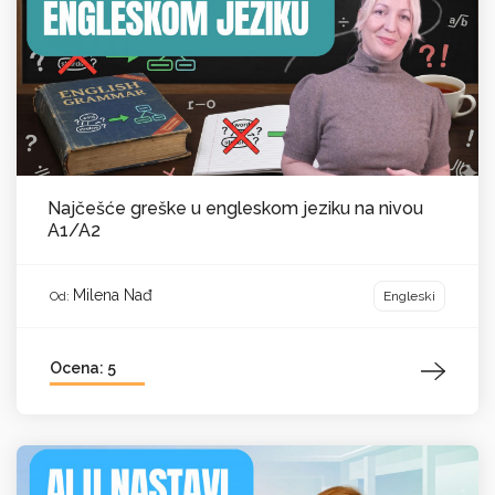
Najčešće greške u engleskom jeziku na nivou
A1/A2
Milena Nađ
Engleski
Od:
Ocena: 5