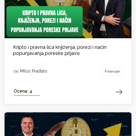
Kripto i pravna lica knjiženja, porezi i način
popunjavanja poreske prijave
Miloš Praštalo
Finansije
Od:
Ocena: 4