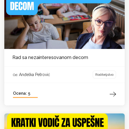
Rad sa nezainteresovanom decom
Anđelka Petrović
Roditeljstvo
Od:
Ocena: 5