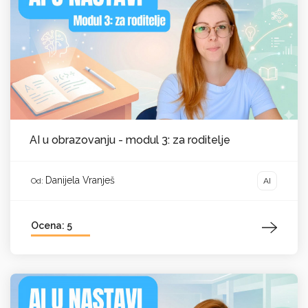
AI u obrazovanju - modul 3: za roditelje
Danijela Vranješ
AI
Od:
Ocena: 5