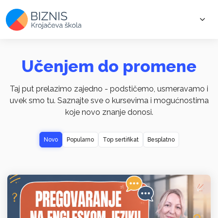
Učenjem do promene
Taj put prelazimo zajedno - podstičemo, usmeravamo i
uvek smo tu. Saznajte sve o kursevima i mogućnostima
koje novo znanje donosi.
Novo
Popularno
Top sertifikat
Besplatno