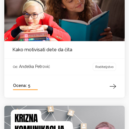
Kako motivisati dete da čita
Anđelka Petrović
Roditeljstvo
Od:
Ocena: 5