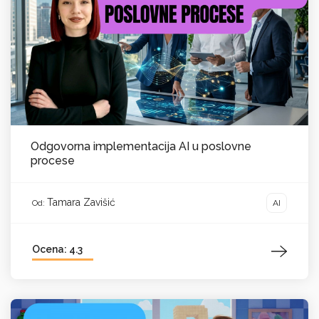
Odgovorna implementacija AI u poslovne
procese
Tamara Zavišić
AI
Od:
Ocena: 4.3