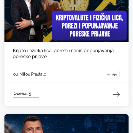
Kripto i fizička lica: porezi i način popunjavanja
poreske prijave
Miloš Praštalo
Finansije
Od:
Ocena: 5