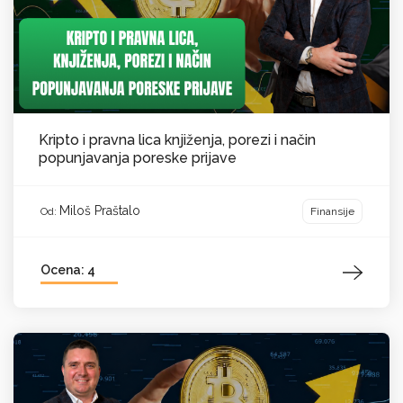
Kripto i pravna lica knjiženja, porezi i način
popunjavanja poreske prijave
Miloš Praštalo
Finansije
Od:
Ocena: 4