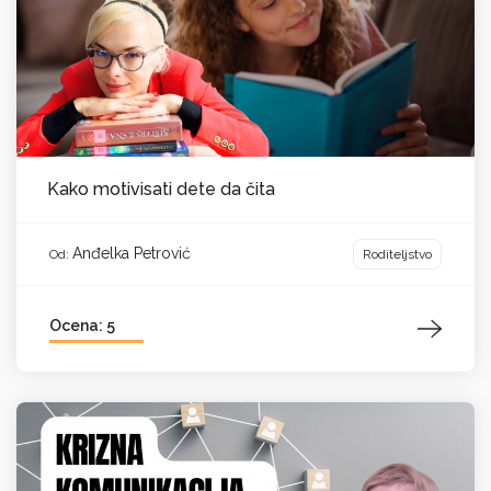
Kako motivisati dete da čita
Anđelka Petrović
Roditeljstvo
Od:
Ocena: 5