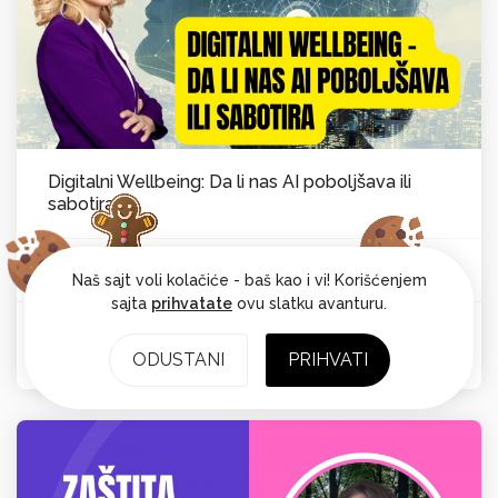
Digitalni Wellbeing: Da li nas AI poboljšava ili
sabotira
Vesna Laković van Kempen
Psihološka ravnoteža
Od:
Naš sajt voli kolačiće - baš kao i vi! Korišćenjem
sajta
prihvatate
ovu slatku avanturu.
Ocena: 4.7
ODUSTANI
PRIHVATI