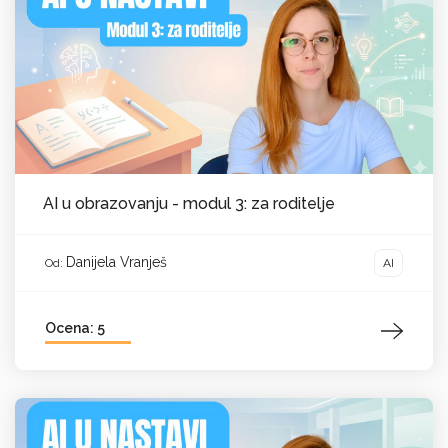
AI u obrazovanju - modul 3: za roditelje
Danijela Vranješ
AI
Od:
Ocena: 5