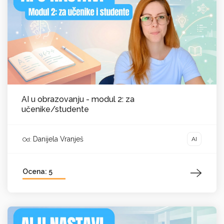
AI u obrazovanju - modul 2: za
učenike/studente
Danijela Vranješ
AI
Od:
Ocena: 5