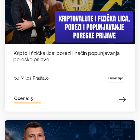
Kripto i fizička lica: porezi i način popunjavanja
poreske prijave
Miloš Praštalo
Finansije
Od:
Ocena: 5