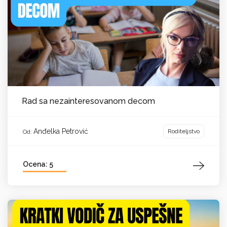
Rad sa nezainteresovanom decom
Anđelka Petrović
Roditeljstvo
Od:
Ocena: 5