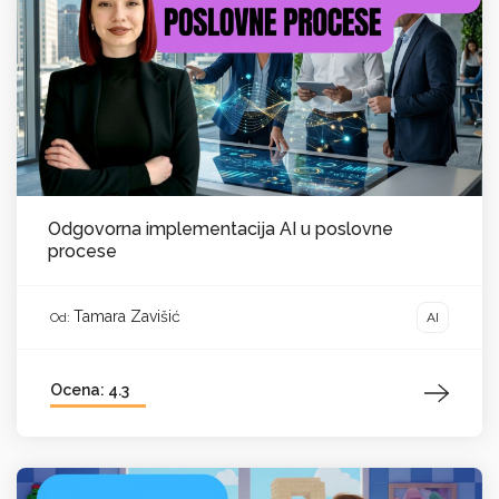
Odgovorna implementacija AI u poslovne
procese
Tamara Zavišić
AI
Od:
Ocena: 4.3