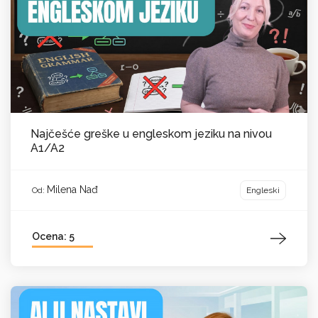
Najčešće greške u engleskom jeziku na nivou
A1/A2
Milena Nađ
Engleski
Od:
Ocena: 5