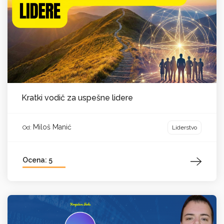
Kratki vodič za uspešne lidere
Miloš Manić
Liderstvo
Od:
Ocena: 5