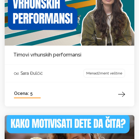
Timovi vrhunskih performansi
Sara Đulčić
Menadžment veštine
Od:
Ocena: 5