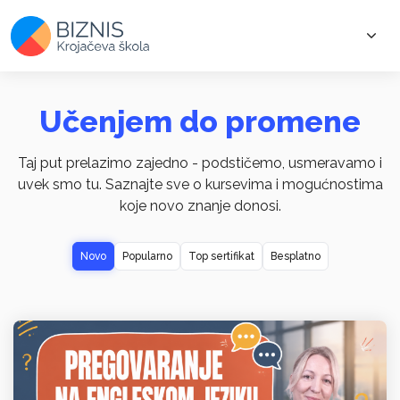
Učenjem do promene
Taj put prelazimo zajedno - podstičemo, usmeravamo i
uvek smo tu. Saznajte sve o kursevima i mogućnostima
koje novo znanje donosi.
Novo
Popularno
Top sertifikat
Besplatno