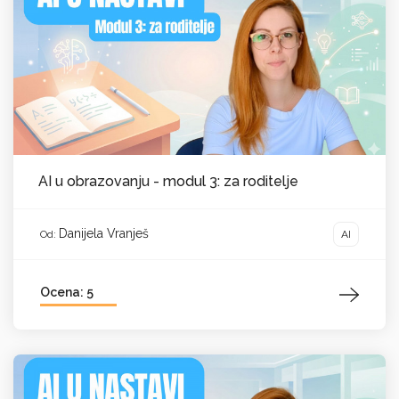
AI u obrazovanju - modul 3: za roditelje
Danijela Vranješ
AI
Od:
Ocena: 5