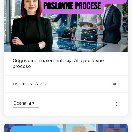
Odgovorna implementacija AI u poslovne
procese
Tamara Zavišić
AI
Od:
Ocena: 4.3