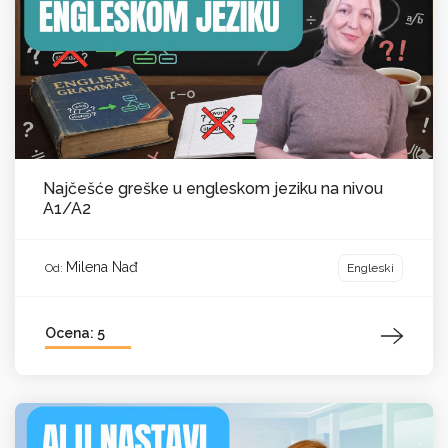
Najčešće greške u engleskom jeziku na nivou
A1/A2
Milena Nađ
Engleski
Od:
Ocena: 5