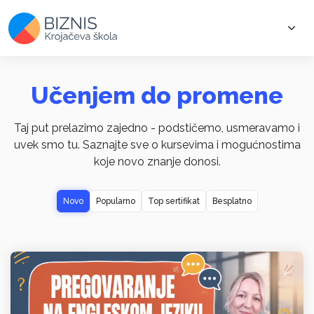
Učenjem do promene
Taj put prelazimo zajedno - podstičemo, usmeravamo i
uvek smo tu. Saznajte sve o kursevima i mogućnostima
koje novo znanje donosi.
Novo
Popularno
Top sertifikat
Besplatno