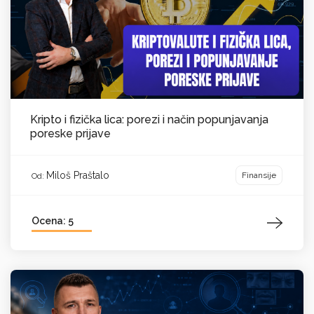
Kripto i fizička lica: porezi i način popunjavanja
poreske prijave
Miloš Praštalo
Finansije
Od:
Ocena: 5