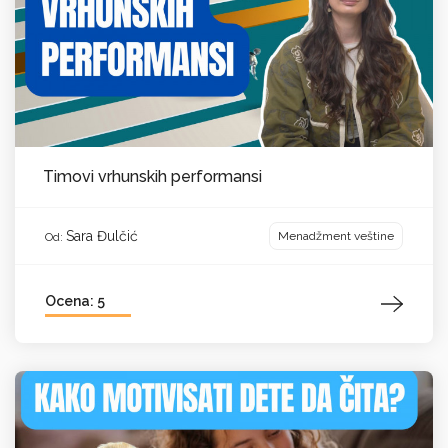
Timovi vrhunskih performansi
Sara Đulčić
Menadžment veštine
Od:
Ocena: 5