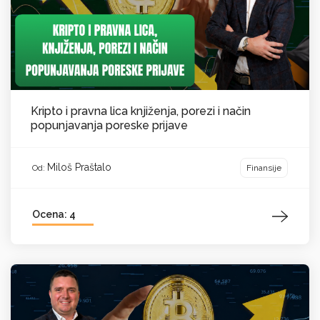
Kripto i pravna lica knjiženja, porezi i način
popunjavanja poreske prijave
Miloš Praštalo
Finansije
Od:
Ocena: 4