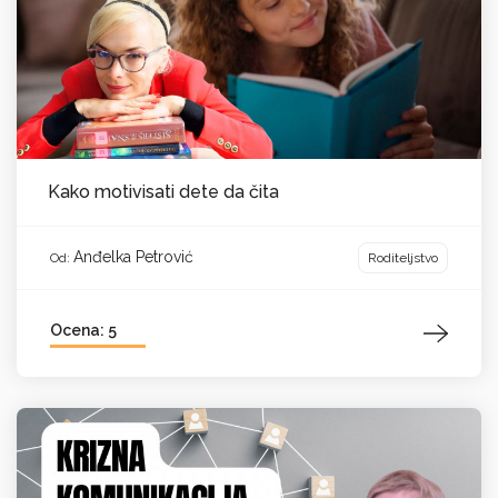
Kako motivisati dete da čita
Anđelka Petrović
Roditeljstvo
Od:
Ocena: 5