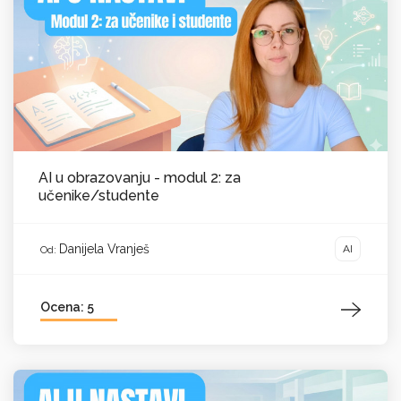
AI u obrazovanju - modul 2: za
učenike/studente
Danijela Vranješ
AI
Od:
Ocena: 5