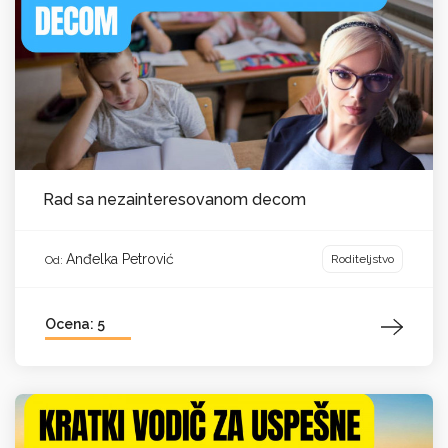
Rad sa nezainteresovanom decom
Anđelka Petrović
Roditeljstvo
Od:
Ocena: 5