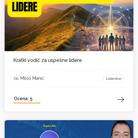
Kratki vodič za uspešne lidere
Miloš Manić
Liderstvo
Od:
Ocena: 5