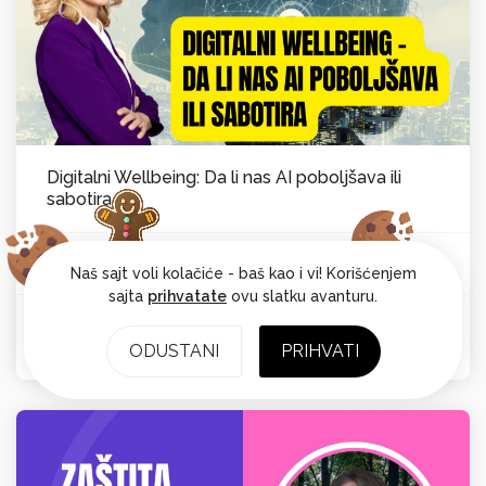
Digitalni Wellbeing: Da li nas AI poboljšava ili
sabotira
Vesna Laković van Kempen
Psihološka ravnoteža
Od:
Naš sajt voli kolačiće - baš kao i vi! Korišćenjem
sajta
prihvatate
ovu slatku avanturu.
Ocena: 4.7
ODUSTANI
PRIHVATI