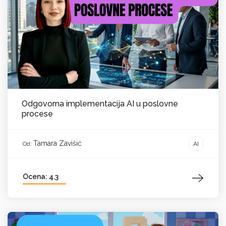
Odgovorna implementacija AI u poslovne
procese
Tamara Zavišić
AI
Od:
Ocena: 4.3