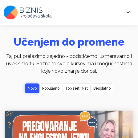
Učenjem do promene
Taj put prelazimo zajedno - podstičemo, usmeravamo i
uvek smo tu. Saznajte sve o kursevima i mogućnostima
koje novo znanje donosi.
Novo
Popularno
Top sertifikat
Besplatno