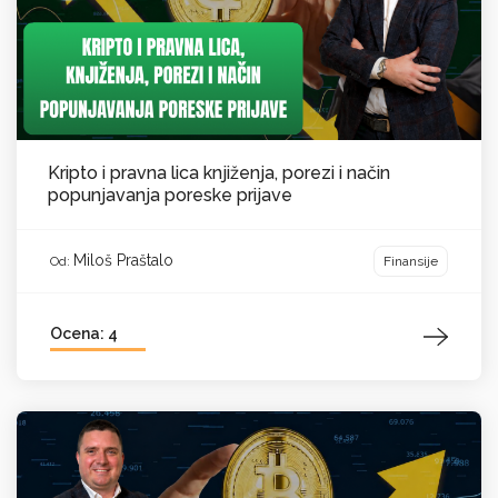
Kripto i pravna lica knjiženja, porezi i način
popunjavanja poreske prijave
Miloš Praštalo
Finansije
Od:
Ocena: 4