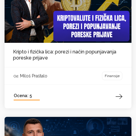
Kripto i fizička lica: porezi i način popunjavanja
poreske prijave
Miloš Praštalo
Finansije
Od:
Ocena: 5