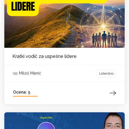
Kratki vodič za uspešne lidere
Miloš Manić
Liderstvo
Od:
Ocena: 5