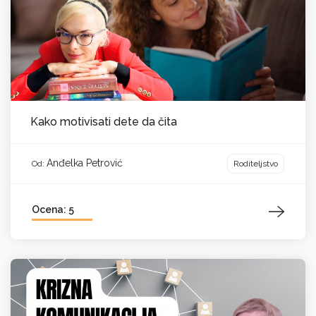
Kako motivisati dete da čita
Anđelka Petrović
Roditeljstvo
Od:
Ocena: 5