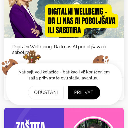
Digitalni Wellbeing: Da li nas AI poboljšava ili
sabotira
Vesna Laković van Kempen
Psihološka ravnoteža
Od:
Naš sajt voli kolačiće - baš kao i vi! Korišćenjem
sajta
prihvatate
ovu slatku avanturu.
Ocena: 4.7
ODUSTANI
PRIHVATI