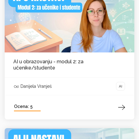
AI u obrazovanju - modul 2: za
učenike/studente
Danijela Vranješ
AI
Od:
Ocena: 5