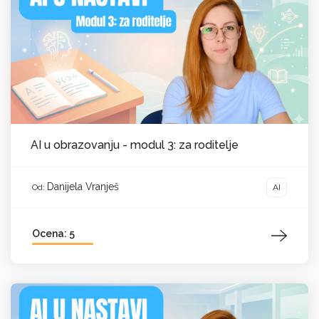
AI u obrazovanju - modul 3: za roditelje
Danijela Vranješ
AI
Od:
Ocena: 5