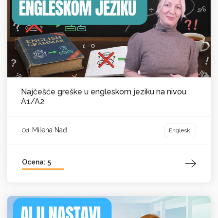
Najčešće greške u engleskom jeziku na nivou
A1/A2
Milena Nađ
Engleski
Od:
Ocena: 5