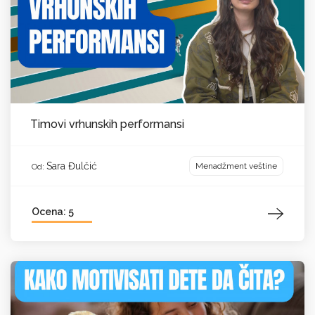
Timovi vrhunskih performansi
Sara Đulčić
Menadžment veštine
Od:
Ocena: 5